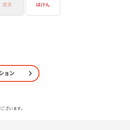
ガス
ほけん
関連
休止・解約
ション
がございます。