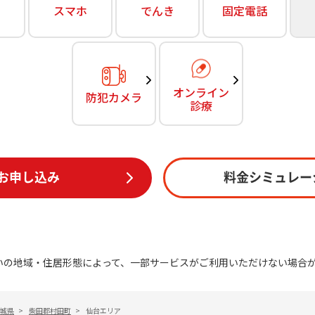
無料・特別料金の物件も！
スマホ
でんき
固定電話
訪問・窓口
契約
対応エリア・物件をご案内
加入特典
オンライン
防犯カメラ
診療
お申し込み
料金シミュレー
いの地域・住居形態によって、一部サービスがご利用いただけない場合
城県
>
柴田郡村田町
>
仙台エリア