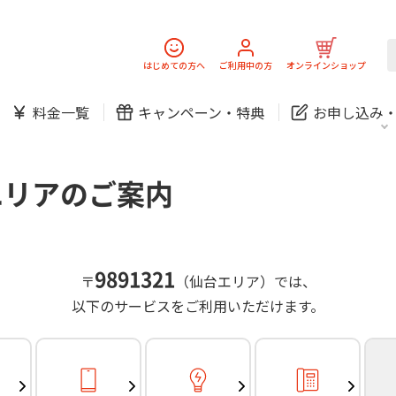
スマホ
でんき
固定電話
J:
中期経営計画
ニュースリリース
会社案
スマホ
でんき
はじめての方へ
ご利用中の方
オンラインショップ
防犯カメラ
新規ご加入の方
ご利用中の方
料金一覧
キャンペーン・
特典
お申し込み
お問い合わせ
各種お手続き
防犯カメラ
オンライン診療
各種お手続き
おうちサポート
パーソナルID
料金
J:COMブックス
無料・特別料金の物件も！
エリアのご案内
訪問・窓口
契約
対応エリア・物件をご案内
加入特典
スマホ
でんき
固定電話
J:
中期経営計画
ニュースリリース
会社案
スマホ
でんき
9891321
〒
（仙台エリア）では、
防犯カメラ
以下のサービスをご利用いただけます。
新規ご加入の方
ご利用中の方
お問い合わせ
各種お手続き
防犯カメラ
オンライン診療
各種お手続き
おうちサポート
パーソナルID
料金
J:COMブックス