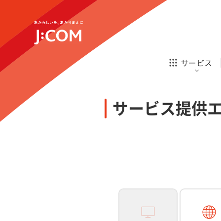
テレビ
ネット
新規ご加入の方
企業理念
サステナビリティ
テレビ
ネット
オンライン
ホームIoT
診療
新規ご加入の方
サービス
お申し込み
ほけん
ローン
J:COM STREAM
えんかくサポート
防災情報サービス
自転車生活サポート
あなたにピッタリのプランがすぐわかる
サービス提供
相続そうだん
その他サービス
WiMAX
料金シミュレーション
テレビ
ネット
新規ご加入の方
企業理念
サステナビリティ
障害・メンテナンス情報
テレビ
ネット
オンライン
ホームIoT
診療
新規ご加入の方
お申し込み
ほけん
ローン
J:COM STREAM
えんかくサポート
防災情報サービス
自転車生活サポート