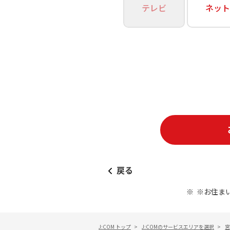
あなたにピッタリのプランがすぐわかる
テレビ
ネット
相続そうだん
その他サービス
WiMAX
料金シミュレーション
障害・メンテナンス情報
戻る
※お住ま
J:COM トップ
>
J:COMのサービスエリアを選択
>
宮