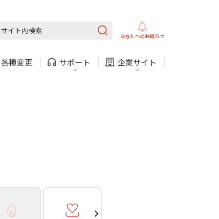
ガス
ほけん
COMサービスご利用中の方
内
採用情報
固定電話
ガス
あなたへの
お知らせ
お困りごと・お問い合わせ
・
各種変更
サポート
企業サイト
法人・自治体向けサービ
（チャット）
ス
・支払い
引越し・建替え
関連
休止・解約
ガス
ほけん
COMサービスご利用中の方
内
採用情報
固定電話
ガス
お困りごと・お問い合わせ
法人・自治体向けサービ
（チャット）
ス
・支払い
引越し・建替え