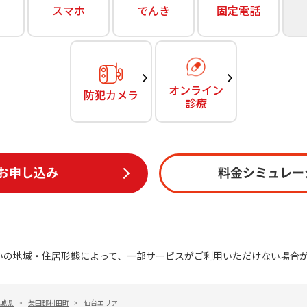
無料・特別料金の物件も！
スマホ
でんき
固定電話
訪問・窓口
契約
対応エリア・物件をご案内
加入特典
オンライン
防犯カメラ
診療
お申し込み
料金シミュレー
いの地域・住居形態によって、一部サービスがご利用いただけない場合
城県
>
柴田郡村田町
>
仙台エリア