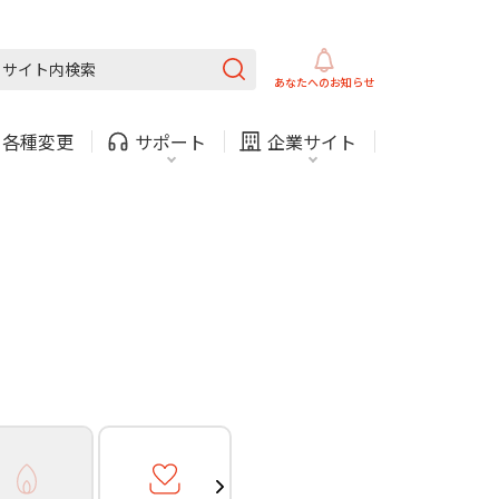
ガス
ほけん
COMサービスご利用中の方
内
採用情報
固定電話
ガス
あなたへの
お知らせ
お困りごと・お問い合わせ
・
各種変更
サポート
企業サイト
法人・自治体向けサービ
（チャット）
ス
・支払い
引越し・建替え
関連
休止・解約
ガス
ほけん
COMサービスご利用中の方
内
採用情報
固定電話
ガス
お困りごと・お問い合わせ
法人・自治体向けサービ
（チャット）
ス
・支払い
引越し・建替え