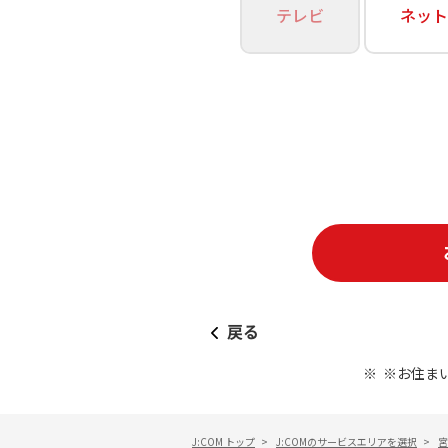
あなたにピッタリのプランがすぐわかる
テレビ
ネット
相続そうだん
その他サービス
WiMAX
料金シミュレーション
障害・メンテナンス情報
戻る
※お住ま
J:COM トップ
>
J:COMのサービスエリアを選択
>
宮