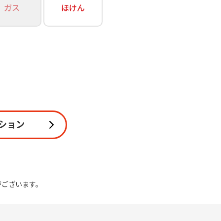
ガス
ほけん
関連
休止・解約
ション
がございます。