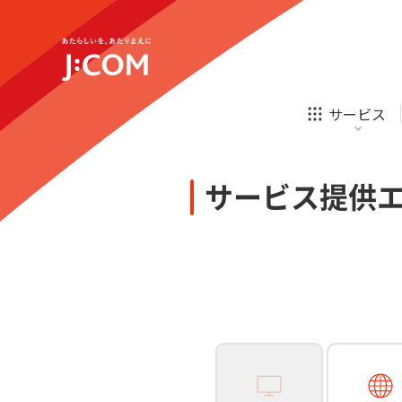
テレビ
ネット
新規ご加入の方
企業理念
サステナビリティ
テレビ
ネット
オンライン
ホームIoT
診療
新規ご加入の方
サービス
お申し込み
ほけん
ローン
J:COM STREAM
えんかくサポート
防災情報サービス
自転車生活サポート
あなたにピッタリのプランがすぐわかる
サービス提供
相続そうだん
その他サービス
WiMAX
料金シミュレーション
テレビ
ネット
新規ご加入の方
企業理念
サステナビリティ
障害・メンテナンス情報
テレビ
ネット
オンライン
ホームIoT
診療
新規ご加入の方
お申し込み
ほけん
ローン
J:COM STREAM
えんかくサポート
防災情報サービス
自転車生活サポート