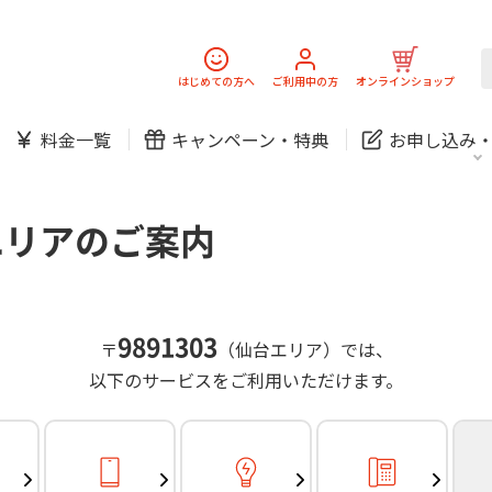
スマホ
でんき
固定電話
J:
中期経営計画
ニュースリリース
会社案
スマホ
でんき
はじめての方へ
ご利用中の方
オンラインショップ
防犯カメラ
新規ご加入の方
ご利用中の方
料金一覧
キャンペーン・
特典
お申し込み
お問い合わせ
各種お手続き
防犯カメラ
オンライン診療
各種お手続き
おうちサポート
パーソナルID
料金
J:COMブックス
無料・特別料金の物件も！
エリアのご案内
訪問・窓口
契約
対応エリア・物件をご案内
加入特典
スマホ
でんき
固定電話
J:
中期経営計画
ニュースリリース
会社案
スマホ
でんき
9891303
〒
（仙台エリア）では、
防犯カメラ
以下のサービスをご利用いただけます。
新規ご加入の方
ご利用中の方
お問い合わせ
各種お手続き
防犯カメラ
オンライン診療
各種お手続き
おうちサポート
パーソナルID
料金
J:COMブックス