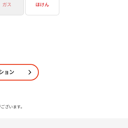
ガス
ほけん
関連
休止・解約
ション
がございます。