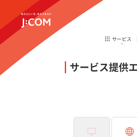
テレビ
ネット
新規ご加入の方
企業理念
サステナビリティ
テレビ
ネット
オンライン
ホームIoT
診療
新規ご加入の方
サービス
お申し込み
ほけん
ローン
J:COM STREAM
えんかくサポート
防災情報サービス
自転車生活サポート
あなたにピッタリのプランがすぐわかる
サービス提供
相続そうだん
その他サービス
WiMAX
料金シミュレーション
テレビ
ネット
新規ご加入の方
企業理念
サステナビリティ
障害・メンテナンス情報
テレビ
ネット
オンライン
ホームIoT
診療
新規ご加入の方
お申し込み
ほけん
ローン
J:COM STREAM
えんかくサポート
防災情報サービス
自転車生活サポート