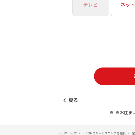
あなたにピッタリのプランがすぐわかる
テレビ
ネット
相続そうだん
その他サービス
WiMAX
料金シミュレーション
障害・メンテナンス情報
戻る
※お住ま
J:COM トップ
>
J:COMのサービスエリアを選択
>
宮