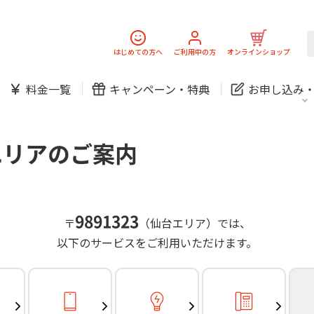
スマホ
でんき
固定電話
J:
中期経営計画
ニュースリリース
会社案
スマホ
でんき
はじめての方へ
ご利用中の方
オンラインショップ
防犯カメラ
新規ご加入の方
ご利用中の方
料金一覧
キャンペーン・
特典
お申し込み
お問い合わせ
各種お手続き
防犯カメラ
オンライン診療
各種お手続き
おうちサポート
パーソナルID
料金
J:COMブックス
無料・特別料金の物件も！
エリアのご案内
訪問・窓口
契約
対応エリア・物件をご案内
加入特典
スマホ
でんき
固定電話
J:
中期経営計画
ニュースリリース
会社案
スマホ
でんき
9891323
〒
（仙台エリア）では、
防犯カメラ
以下のサービスをご利用いただけます。
新規ご加入の方
ご利用中の方
お問い合わせ
各種お手続き
防犯カメラ
オンライン診療
各種お手続き
おうちサポート
パーソナルID
料金
J:COMブックス