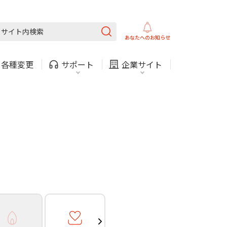
ガス
ほけん
COMサービスご利用中の方
内
採用情報
固定電話
ガス
あなたへの
お知らせ
お困りごと・お問い合わせ
・
各種変更
サポート
企業サイト
法人・自治体向けサービ
（チャット）
ス
・支払い
引越し・建替え
関連
休止・解約
ガス
ほけん
COMサービスご利用中の方
内
採用情報
固定電話
ガス
お困りごと・お問い合わせ
法人・自治体向けサービ
（チャット）
ス
・支払い
引越し・建替え