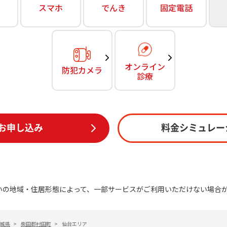
無料・特別料金の物件も！
スマホ
でんき
固定電話
訪問・窓口
契約
対応エリア・物件をご案内
加入特典
オンライン
防犯カメラ
診療
お申し込み
料金シミュレー
いの地域・住居形態によって、一部サービスがご利用いただけない場合
城県
>
柴田郡村田町
>
仙台エリア