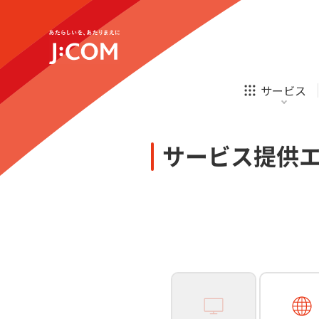
テレビ
ネット
新規ご加入の方
企業理念
サステナビリティ
テレビ
ネット
オンライン
ホームIoT
診療
新規ご加入の方
サービス
お申し込み
ほけん
ローン
J:COM STREAM
えんかくサポート
防災情報サービス
自転車生活サポート
あなたにピッタリのプランがすぐわかる
サービス提供
相続そうだん
その他サービス
WiMAX
料金シミュレーション
テレビ
ネット
新規ご加入の方
企業理念
サステナビリティ
障害・メンテナンス情報
テレビ
ネット
オンライン
ホームIoT
診療
新規ご加入の方
お申し込み
ほけん
ローン
J:COM STREAM
えんかくサポート
防災情報サービス
自転車生活サポート