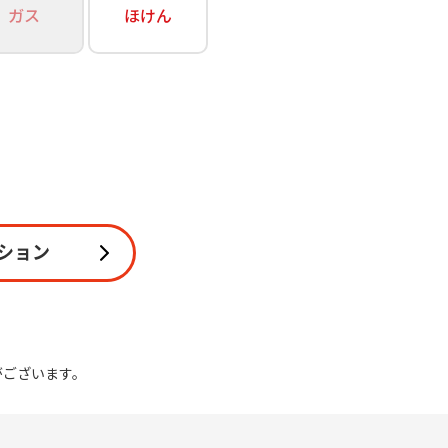
ガス
ほけん
関連
休止・解約
ション
がございます。