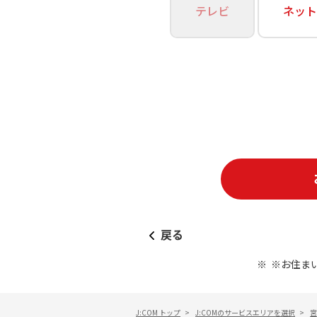
あなたにピッタリのプランがすぐわかる
テレビ
ネット
相続そうだん
その他サービス
WiMAX
料金シミュレーション
障害・メンテナンス情報
戻る
※お住ま
J:COM トップ
>
J:COMのサービスエリアを選択
>
宮