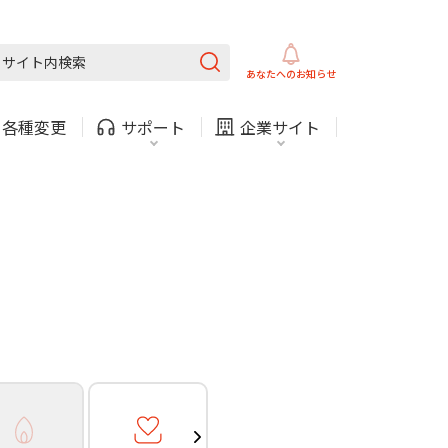
ガス
ほけん
COMサービスご利用中の方
内
採用情報
固定電話
ガス
あなたへの
お知らせ
お困りごと・お問い合わせ
・
各種変更
サポート
企業サイト
法人・自治体向けサービ
（チャット）
ス
・支払い
引越し・建替え
関連
休止・解約
ガス
ほけん
COMサービスご利用中の方
内
採用情報
固定電話
ガス
お困りごと・お問い合わせ
法人・自治体向けサービ
（チャット）
ス
・支払い
引越し・建替え