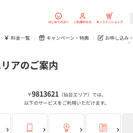
スマホ
でんき
固定電話
J:
中期経営計画
ニュースリリース
会社案
スマホ
でんき
はじめての方へ
ご利用中の方
オンラインショップ
防犯カメラ
新規ご加入の方
ご利用中の方
料金一覧
キャンペーン・
特典
お申し込み
お問い合わせ
各種お手続き
防犯カメラ
オンライン診療
各種お手続き
おうちサポート
パーソナルID
料金
J:COMブックス
無料・特別料金の物件も！
エリアのご案内
訪問・窓口
契約
対応エリア・物件をご案内
加入特典
スマホ
でんき
固定電話
J:
中期経営計画
ニュースリリース
会社案
スマホ
でんき
9813621
〒
（仙台エリア）では、
防犯カメラ
以下のサービスをご利用いただけます。
新規ご加入の方
ご利用中の方
お問い合わせ
各種お手続き
防犯カメラ
オンライン診療
各種お手続き
おうちサポート
パーソナルID
料金
J:COMブックス