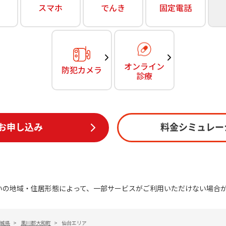
無料・特別料金の物件も！
スマホ
でんき
固定電話
訪問・窓口
契約
対応エリア・物件をご案内
加入特典
オンライン
防犯カメラ
診療
お申し込み
料金シミュレー
いの地域・住居形態によって、一部サービスがご利用いただけない場合
城県
>
黒川郡大和町
>
仙台エリア