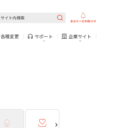
ガス
ほけん
COMサービスご利用中の方
内
採用情報
固定電話
ガス
あなたへの
お知らせ
お困りごと・お問い合わせ
・
各種変更
サポート
企業サイト
法人・自治体向けサービ
（チャット）
ス
・支払い
引越し・建替え
関連
休止・解約
ガス
ほけん
COMサービスご利用中の方
内
採用情報
固定電話
ガス
お困りごと・お問い合わせ
法人・自治体向けサービ
（チャット）
ス
・支払い
引越し・建替え