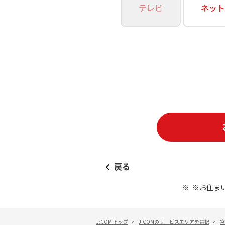
あなたにピッタリのプランがすぐわかる
テレビ
ネット
相続そうだん
その他サービス
WiMAX
料金シミュレーション
障害・メンテナンス情報
戻る
※お住ま
J:COM トップ
>
J:COMのサービスエリアを選択
>
宮