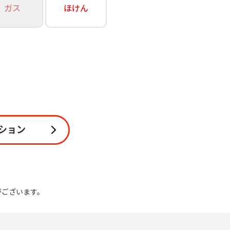
ガス
ほけん
関連
休止・解約
ション
がございます。