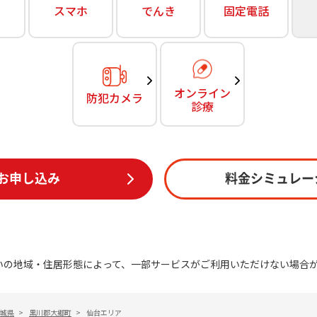
無料・特別料金の物件も！
スマホ
でんき
固定電話
訪問・窓口
契約
対応エリア・物件をご案内
加入特典
オンライン
防犯カメラ
診療
お申し込み
料金シミュレー
いの地域・住居形態によって、一部サービスがご利用いただけない場合
城県
>
黒川郡大郷町
>
仙台エリア