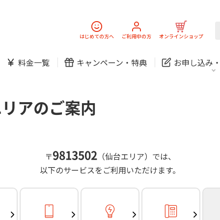
スマホ
でんき
固定電話
J:
中期経営計画
ニュースリリース
会社案
スマホ
でんき
はじめての方へ
ご利用中の方
オンラインショップ
防犯カメラ
新規ご加入の方
ご利用中の方
料金一覧
キャンペーン・
特典
お申し込み
お問い合わせ
各種お手続き
防犯カメラ
オンライン診療
各種お手続き
おうちサポート
パーソナルID
料金
J:COMブックス
無料・特別料金の物件も！
エリアのご案内
訪問・窓口
契約
対応エリア・物件をご案内
加入特典
スマホ
でんき
固定電話
J:
中期経営計画
ニュースリリース
会社案
スマホ
でんき
9813502
〒
（仙台エリア）では、
防犯カメラ
以下のサービスをご利用いただけます。
新規ご加入の方
ご利用中の方
お問い合わせ
各種お手続き
防犯カメラ
オンライン診療
各種お手続き
おうちサポート
パーソナルID
料金
J:COMブックス