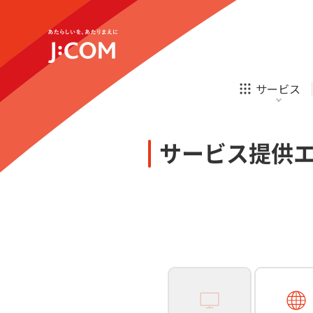
テレビ
ネット
新規ご加入の方
企業理念
サステナビリティ
テレビ
ネット
オンライン
ホームIoT
診療
新規ご加入の方
サービス
お申し込み
ほけん
ローン
J:COM STREAM
えんかくサポート
防災情報サービス
自転車生活サポート
あなたにピッタリのプランがすぐわかる
サービス提供
相続そうだん
その他サービス
WiMAX
料金シミュレーション
テレビ
ネット
新規ご加入の方
企業理念
サステナビリティ
障害・メンテナンス情報
テレビ
ネット
オンライン
ホームIoT
診療
新規ご加入の方
お申し込み
ほけん
ローン
J:COM STREAM
えんかくサポート
防災情報サービス
自転車生活サポート