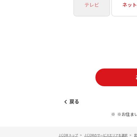
あなたにピッタリのプランがすぐわかる
テレビ
ネット
相続そうだん
その他サービス
WiMAX
料金シミュレーション
障害・メンテナンス情報
戻る
※お住ま
J:COM トップ
>
J:COMのサービスエリアを選択
>
宮