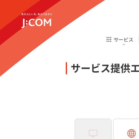
テレビ
ネット
新規ご加入の方
企業理念
サステナビリティ
テレビ
ネット
オンライン
ホームIoT
診療
新規ご加入の方
サービス
お申し込み
ほけん
ローン
J:COM STREAM
えんかくサポート
防災情報サービス
自転車生活サポート
あなたにピッタリのプランがすぐわかる
サービス提供
相続そうだん
その他サービス
WiMAX
料金シミュレーション
テレビ
ネット
新規ご加入の方
企業理念
サステナビリティ
障害・メンテナンス情報
テレビ
ネット
オンライン
ホームIoT
診療
新規ご加入の方
お申し込み
ほけん
ローン
J:COM STREAM
えんかくサポート
防災情報サービス
自転車生活サポート