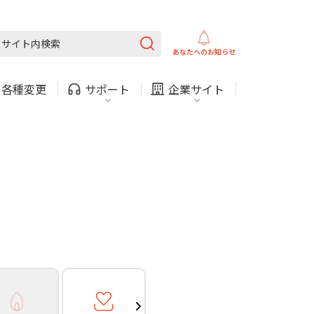
ガス
ほけん
COMサービスご利用中の方
内
採用情報
固定電話
ガス
あなたへの
お知らせ
お困りごと・お問い合わせ
・
各種変更
サポート
企業サイト
法人・自治体向けサービ
（チャット）
ス
・支払い
引越し・建替え
関連
休止・解約
ガス
ほけん
COMサービスご利用中の方
内
採用情報
固定電話
ガス
お困りごと・お問い合わせ
法人・自治体向けサービ
（チャット）
ス
・支払い
引越し・建替え