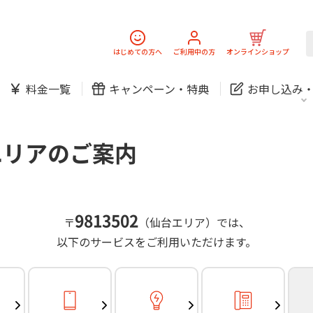
スマホ
でんき
固定電話
J:
中期経営計画
ニュースリリース
会社案
スマホ
でんき
はじめての方へ
ご利用中の方
オンラインショップ
防犯カメラ
新規ご加入の方
ご利用中の方
料金一覧
キャンペーン・
特典
お申し込み
お問い合わせ
各種お手続き
防犯カメラ
オンライン診療
各種お手続き
おうちサポート
パーソナルID
料金
J:COMブックス
無料・特別料金の物件も！
エリアのご案内
訪問・窓口
契約
対応エリア・物件をご案内
加入特典
スマホ
でんき
固定電話
J:
中期経営計画
ニュースリリース
会社案
スマホ
でんき
9813502
〒
（仙台エリア）では、
防犯カメラ
以下のサービスをご利用いただけます。
新規ご加入の方
ご利用中の方
お問い合わせ
各種お手続き
防犯カメラ
オンライン診療
各種お手続き
おうちサポート
パーソナルID
料金
J:COMブックス