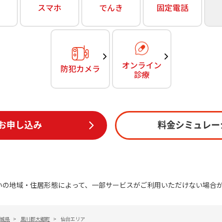
無料・特別料金の物件も！
スマホ
でんき
固定電話
訪問・窓口
契約
対応エリア・物件をご案内
加入特典
オンライン
防犯カメラ
診療
お申し込み
料金シミュレー
いの地域・住居形態によって、一部サービスがご利用いただけない場合
城県
>
黒川郡大郷町
>
仙台エリア