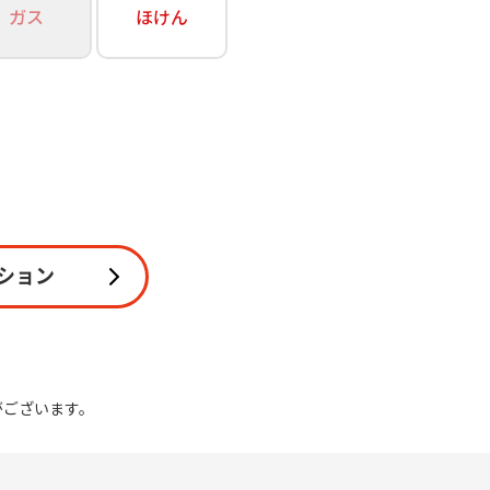
ガス
ほけん
関連
休止・解約
ション
がございます。