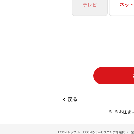
あなたにピッタリのプランがすぐわかる
テレビ
ネット
相続そうだん
その他サービス
WiMAX
料金シミュレーション
障害・メンテナンス情報
戻る
※お住ま
J:COM トップ
>
J:COMのサービスエリアを選択
>
宮