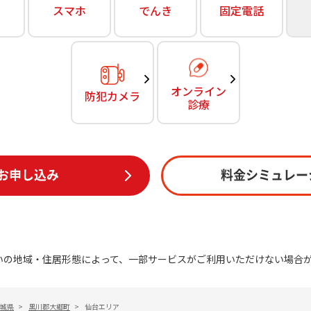
無料・特別料金の物件も！
スマホ
でんき
固定電話
訪問・窓口
契約
対応エリア・物件をご案内
加入特典
オンライン
防犯カメラ
診療
お申し込み
料金シミュレー
いの地域・住居形態によって、一部サービスがご利用いただけない場合
城県
>
黒川郡大郷町
>
仙台エリア