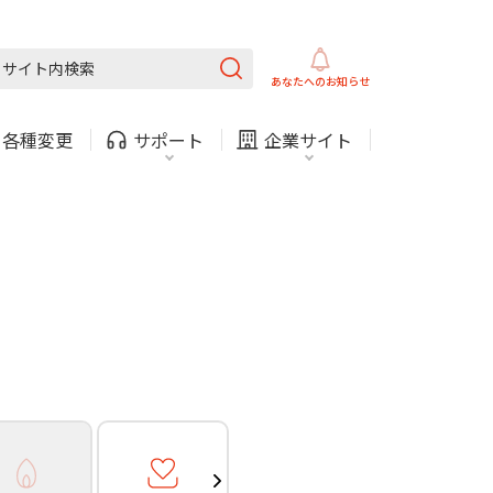
ガス
ほけん
COMサービスご利用中の方
内
採用情報
固定電話
ガス
あなたへの
お知らせ
お困りごと・お問い合わせ
・
各種変更
サポート
企業サイト
法人・自治体向けサービ
（チャット）
ス
・支払い
引越し・建替え
関連
休止・解約
ガス
ほけん
COMサービスご利用中の方
内
採用情報
固定電話
ガス
お困りごと・お問い合わせ
法人・自治体向けサービ
（チャット）
ス
・支払い
引越し・建替え