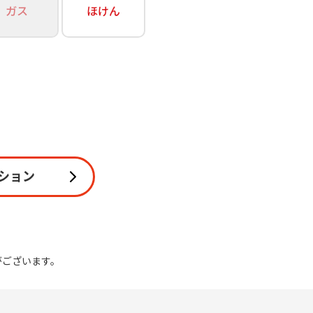
ガス
ほけん
関連
休止・解約
ション
がございます。