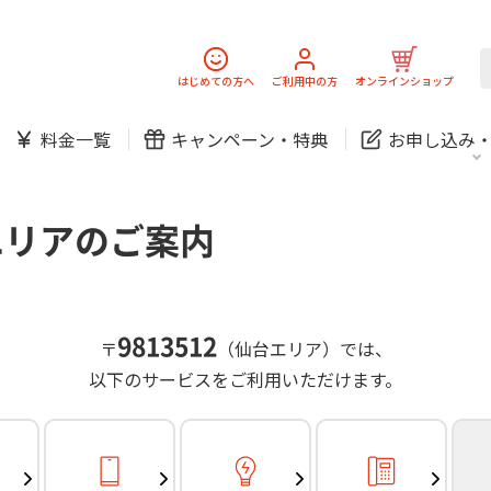
スマホ
でんき
固定電話
J:
中期経営計画
ニュースリリース
会社案
スマホ
でんき
はじめての方へ
ご利用中の方
オンラインショップ
防犯カメラ
新規ご加入の方
ご利用中の方
料金一覧
キャンペーン・
特典
お申し込み
お問い合わせ
各種お手続き
防犯カメラ
オンライン診療
各種お手続き
おうちサポート
パーソナルID
料金
J:COMブックス
無料・特別料金の物件も！
エリアのご案内
訪問・窓口
契約
対応エリア・物件をご案内
加入特典
スマホ
でんき
固定電話
J:
中期経営計画
ニュースリリース
会社案
スマホ
でんき
9813512
〒
（仙台エリア）では、
防犯カメラ
以下のサービスをご利用いただけます。
新規ご加入の方
ご利用中の方
お問い合わせ
各種お手続き
防犯カメラ
オンライン診療
各種お手続き
おうちサポート
パーソナルID
料金
J:COMブックス