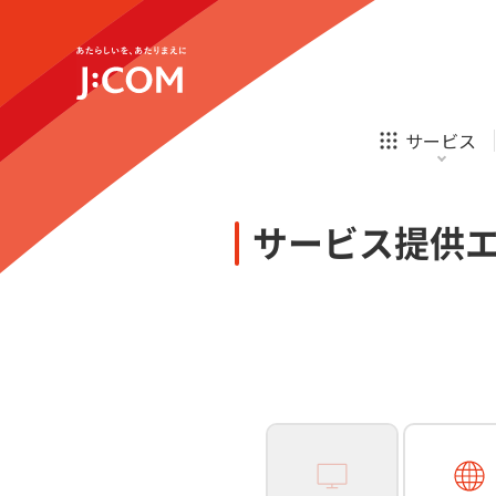
テレビ
ネット
新規ご加入の方
企業理念
サステナビリティ
テレビ
ネット
オンライン
ホームIoT
診療
新規ご加入の方
サービス
お申し込み
ほけん
ローン
J:COM STREAM
えんかくサポート
防災情報サービス
自転車生活サポート
あなたにピッタリのプランがすぐわかる
サービス提供
相続そうだん
その他サービス
WiMAX
料金シミュレーション
テレビ
ネット
新規ご加入の方
企業理念
サステナビリティ
障害・メンテナンス情報
テレビ
ネット
オンライン
ホームIoT
診療
新規ご加入の方
お申し込み
ほけん
ローン
J:COM STREAM
えんかくサポート
防災情報サービス
自転車生活サポート