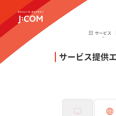
テレビ
ネット
新規ご加入の方
企業理念
サステナビリティ
テレビ
ネット
オンライン
ホームIoT
診療
新規ご加入の方
サービス
お申し込み
ほけん
ローン
J:COM STREAM
えんかくサポート
防災情報サービス
自転車生活サポート
あなたにピッタリのプランがすぐわかる
サービス提供
相続そうだん
その他サービス
WiMAX
料金シミュレーション
テレビ
ネット
新規ご加入の方
企業理念
サステナビリティ
障害・メンテナンス情報
テレビ
ネット
オンライン
ホームIoT
診療
新規ご加入の方
お申し込み
ほけん
ローン
J:COM STREAM
えんかくサポート
防災情報サービス
自転車生活サポート