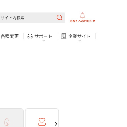
ガス
ほけん
COMサービスご利用中の方
内
採用情報
固定電話
ガス
あなたへの
お知らせ
お困りごと・お問い合わせ
・
各種変更
サポート
企業サイト
法人・自治体向けサービ
（チャット）
ス
・支払い
引越し・建替え
関連
休止・解約
ガス
ほけん
COMサービスご利用中の方
内
採用情報
固定電話
ガス
お困りごと・お問い合わせ
法人・自治体向けサービ
（チャット）
ス
・支払い
引越し・建替え