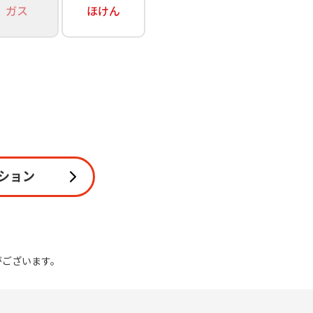
ガス
ほけん
関連
休止・解約
ション
がございます。