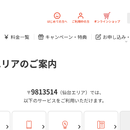
スマホ
でんき
固定電話
J:
中期経営計画
ニュースリリース
会社案
スマホ
でんき
はじめての方へ
ご利用中の方
オンラインショップ
防犯カメラ
新規ご加入の方
ご利用中の方
料金一覧
キャンペーン・
特典
お申し込み
お問い合わせ
各種お手続き
防犯カメラ
オンライン診療
各種お手続き
おうちサポート
パーソナルID
料金
J:COMブックス
無料・特別料金の物件も！
エリアのご案内
訪問・窓口
契約
対応エリア・物件をご案内
加入特典
スマホ
でんき
固定電話
J:
中期経営計画
ニュースリリース
会社案
スマホ
でんき
9813514
〒
（仙台エリア）では、
防犯カメラ
以下のサービスをご利用いただけます。
新規ご加入の方
ご利用中の方
お問い合わせ
各種お手続き
防犯カメラ
オンライン診療
各種お手続き
おうちサポート
パーソナルID
料金
J:COMブックス