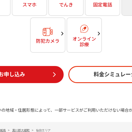
無料・特別料金の物件も！
スマホ
でんき
固定電話
訪問・窓口
契約
対応エリア・物件をご案内
加入特典
オンライン
防犯カメラ
診療
お申し込み
料金シミュレー
いの地域・住居形態によって、一部サービスがご利用いただけない場合
城県
>
黒川郡大郷町
>
仙台エリア