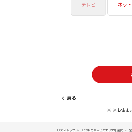
あなたにピッタリのプランがすぐわかる
テレビ
ネット
相続そうだん
その他サービス
WiMAX
料金シミュレーション
障害・メンテナンス情報
戻る
※お住ま
J:COM トップ
>
J:COMのサービスエリアを選択
>
宮