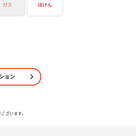
ガス
ほけん
関連
休止・解約
ション
がございます。