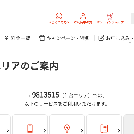
スマホ
でんき
固定電話
J:
中期経営計画
ニュースリリース
会社案
スマホ
でんき
はじめての方へ
ご利用中の方
オンラインショップ
防犯カメラ
新規ご加入の方
ご利用中の方
料金一覧
キャンペーン・
特典
お申し込み
お問い合わせ
各種お手続き
防犯カメラ
オンライン診療
各種お手続き
おうちサポート
パーソナルID
料金
J:COMブックス
無料・特別料金の物件も！
エリアのご案内
訪問・窓口
契約
対応エリア・物件をご案内
加入特典
スマホ
でんき
固定電話
J:
中期経営計画
ニュースリリース
会社案
スマホ
でんき
9813515
〒
（仙台エリア）では、
防犯カメラ
以下のサービスをご利用いただけます。
新規ご加入の方
ご利用中の方
お問い合わせ
各種お手続き
防犯カメラ
オンライン診療
各種お手続き
おうちサポート
パーソナルID
料金
J:COMブックス