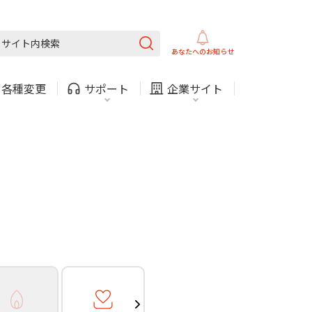
ガス
ほけん
COMサービスご利用中の方
内
採用情報
固定電話
ガス
あなたへの
お知らせ
お困りごと・お問い合わせ
・
各種変更
サポート
企業サイト
法人・自治体向けサービ
（チャット）
ス
・支払い
引越し・建替え
関連
休止・解約
ガス
ほけん
COMサービスご利用中の方
内
採用情報
固定電話
ガス
お困りごと・お問い合わせ
法人・自治体向けサービ
（チャット）
ス
・支払い
引越し・建替え