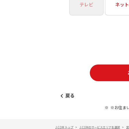
あなたにピッタリのプランがすぐわかる
テレビ
ネット
相続そうだん
その他サービス
WiMAX
料金シミュレーション
障害・メンテナンス情報
戻る
※お住ま
J:COM トップ
>
J:COMのサービスエリアを選択
>
宮