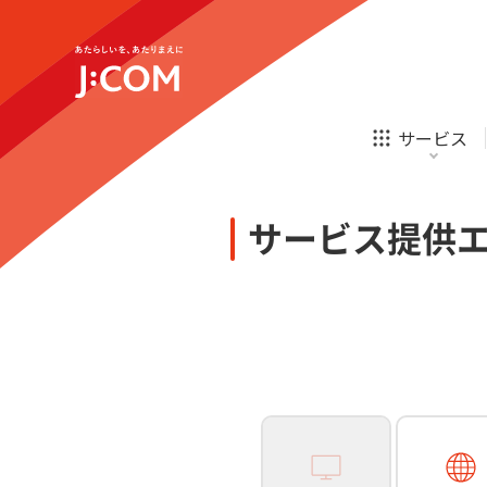
テレビ
ネット
新規ご加入の方
企業理念
サステナビリティ
テレビ
ネット
オンライン
ホームIoT
診療
新規ご加入の方
サービス
お申し込み
ほけん
ローン
J:COM STREAM
えんかくサポート
防災情報サービス
自転車生活サポート
あなたにピッタリのプランがすぐわかる
サービス提供
相続そうだん
その他サービス
WiMAX
料金シミュレーション
テレビ
ネット
新規ご加入の方
企業理念
サステナビリティ
障害・メンテナンス情報
テレビ
ネット
オンライン
ホームIoT
診療
新規ご加入の方
お申し込み
ほけん
ローン
J:COM STREAM
えんかくサポート
防災情報サービス
自転車生活サポート