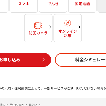
無料・特別料金の物件も！
スマホ
でんき
固定電話
訪問・窓口
契約
対応エリア・物件をご案内
加入特典
オンライン
防犯カメラ
診療
お申し込み
料金シミュレー
いの地域・住居形態によって、一部サービスがご利用いただけない場合
城県
>
黒川郡大郷町
>
仙台エリア