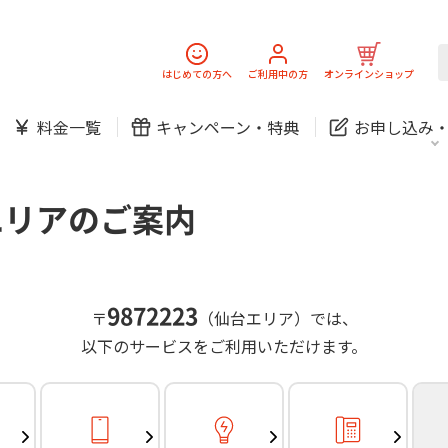
スマホ
でんき
固定電話
J:
中期経営計画
ニュースリリース
会社案
スマホ
でんき
はじめての方へ
ご利用中の方
オンラインショップ
防犯カメラ
新規ご加入の方
ご利用中の方
料金一覧
キャンペーン・
特典
お申し込み
お問い合わせ
各種お手続き
防犯カメラ
オンライン診療
各種お手続き
おうちサポート
パーソナルID
料金
J:COMブックス
無料・特別料金の物件も！
エリアのご案内
訪問・窓口
契約
対応エリア・物件をご案内
加入特典
スマホ
でんき
固定電話
J:
中期経営計画
ニュースリリース
会社案
スマホ
でんき
9872223
〒
（仙台エリア）では、
防犯カメラ
以下のサービスをご利用いただけます。
新規ご加入の方
ご利用中の方
お問い合わせ
各種お手続き
防犯カメラ
オンライン診療
各種お手続き
おうちサポート
パーソナルID
料金
J:COMブックス