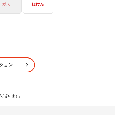
ガス
ほけん
関連
休止・解約
ション
がございます。