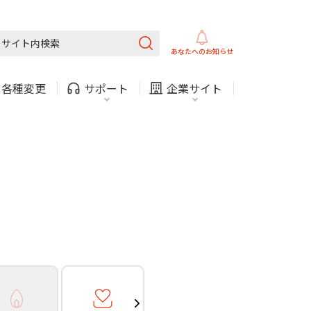
ガス
ほけん
COMサービスご利用中の方
内
採用情報
固定電話
ガス
あなたへの
お知らせ
お困りごと・お問い合わせ
・
各種変更
サポート
企業サイト
法人・自治体向けサービ
（チャット）
ス
・支払い
引越し・建替え
関連
休止・解約
ガス
ほけん
COMサービスご利用中の方
内
採用情報
固定電話
ガス
お困りごと・お問い合わせ
法人・自治体向けサービ
（チャット）
ス
・支払い
引越し・建替え