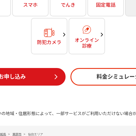
無料・特別料金の物件も！
スマホ
でんき
固定電話
訪問・窓口
契約
対応エリア・物件をご案内
加入特典
オンライン
防犯カメラ
診療
お申し込み
料金シミュレー
いの地域・住居形態によって、一部サービスがご利用いただけない場合
城県
>
栗原市
>
仙台エリア