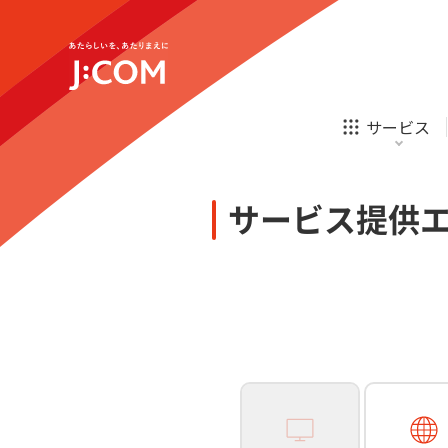
テレビ
ネット
新規ご加入の方
企業理念
サステナビリティ
テレビ
ネット
オンライン
ホームIoT
診療
新規ご加入の方
サービス
お申し込み
ほけん
ローン
J:COM STREAM
えんかくサポート
防災情報サービス
自転車生活サポート
あなたにピッタリのプランがすぐわかる
サービス提供
相続そうだん
その他サービス
WiMAX
料金シミュレーション
テレビ
ネット
新規ご加入の方
企業理念
サステナビリティ
障害・メンテナンス情報
テレビ
ネット
オンライン
ホームIoT
診療
新規ご加入の方
お申し込み
ほけん
ローン
J:COM STREAM
えんかくサポート
防災情報サービス
自転車生活サポート