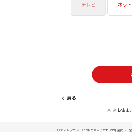
あなたにピッタリのプランがすぐわかる
テレビ
ネット
相続そうだん
その他サービス
WiMAX
料金シミュレーション
障害・メンテナンス情報
戻る
※お住ま
J:COM トップ
>
J:COMのサービスエリアを選択
>
宮