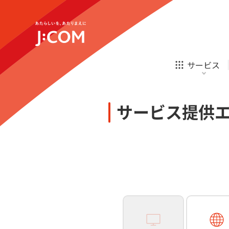
テレビ
ネット
新規ご加入の方
企業理念
サステナビリティ
テレビ
ネット
オンライン
ホームIoT
診療
新規ご加入の方
サービス
お申し込み
ほけん
ローン
J:COM STREAM
えんかくサポート
防災情報サービス
自転車生活サポート
あなたにピッタリのプランがすぐわかる
サービス提供
相続そうだん
その他サービス
WiMAX
料金シミュレーション
テレビ
ネット
新規ご加入の方
企業理念
サステナビリティ
障害・メンテナンス情報
テレビ
ネット
オンライン
ホームIoT
診療
新規ご加入の方
お申し込み
ほけん
ローン
J:COM STREAM
えんかくサポート
防災情報サービス
自転車生活サポート