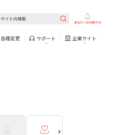
ガス
ほけん
COMサービスご利用中の方
内
採用情報
固定電話
ガス
あなたへの
お知らせ
お困りごと・お問い合わせ
・
各種変更
サポート
企業サイト
法人・自治体向けサービ
（チャット）
ス
・支払い
引越し・建替え
関連
休止・解約
ガス
ほけん
COMサービスご利用中の方
内
採用情報
固定電話
ガス
お困りごと・お問い合わせ
法人・自治体向けサービ
（チャット）
ス
・支払い
引越し・建替え