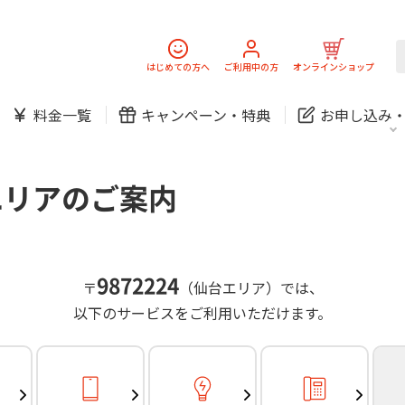
スマホ
でんき
固定電話
J:
中期経営計画
ニュースリリース
会社案
スマホ
でんき
はじめての方へ
ご利用中の方
オンラインショップ
防犯カメラ
新規ご加入の方
ご利用中の方
料金一覧
キャンペーン・
特典
お申し込み
お問い合わせ
各種お手続き
防犯カメラ
オンライン診療
各種お手続き
おうちサポート
パーソナルID
料金
J:COMブックス
無料・特別料金の物件も！
エリアのご案内
訪問・窓口
契約
対応エリア・物件をご案内
加入特典
スマホ
でんき
固定電話
J:
中期経営計画
ニュースリリース
会社案
スマホ
でんき
9872224
〒
（仙台エリア）では、
防犯カメラ
以下のサービスをご利用いただけます。
新規ご加入の方
ご利用中の方
お問い合わせ
各種お手続き
防犯カメラ
オンライン診療
各種お手続き
おうちサポート
パーソナルID
料金
J:COMブックス