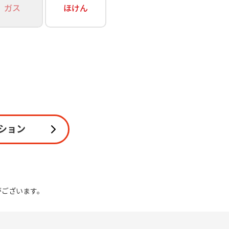
ガス
ほけん
関連
休止・解約
ション
がございます。