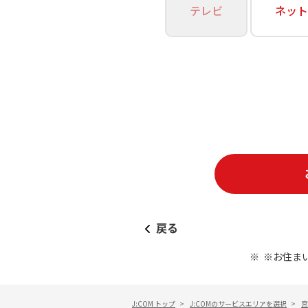
あなたにピッタリのプランがすぐわかる
テレビ
ネット
相続そうだん
その他サービス
WiMAX
料金シミュレーション
障害・メンテナンス情報
戻る
※お住ま
J:COM トップ
>
J:COMのサービスエリアを選択
>
宮