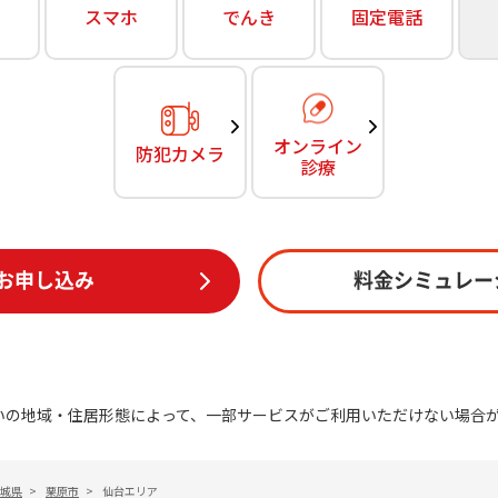
無料・特別料金の物件も！
スマホ
でんき
固定電話
訪問・窓口
契約
対応エリア・物件をご案内
加入特典
オンライン
防犯カメラ
診療
お申し込み
料金シミュレー
いの地域・住居形態によって、一部サービスがご利用いただけない場合
城県
>
栗原市
>
仙台エリア