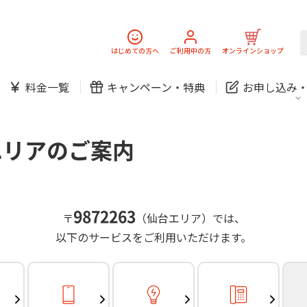
スマホ
でんき
固定電話
J:
中期経営計画
ニュースリリース
会社案
スマホ
でんき
はじめての方へ
ご利用中の方
オンラインショップ
防犯カメラ
新規ご加入の方
ご利用中の方
料金一覧
キャンペーン・
特典
お申し込み
お問い合わせ
各種お手続き
防犯カメラ
オンライン診療
各種お手続き
おうちサポート
パーソナルID
料金
J:COMブックス
無料・特別料金の物件も！
エリアのご案内
訪問・窓口
契約
対応エリア・物件をご案内
加入特典
スマホ
でんき
固定電話
J:
中期経営計画
ニュースリリース
会社案
スマホ
でんき
9872263
〒
（仙台エリア）では、
防犯カメラ
以下のサービスをご利用いただけます。
新規ご加入の方
ご利用中の方
お問い合わせ
各種お手続き
防犯カメラ
オンライン診療
各種お手続き
おうちサポート
パーソナルID
料金
J:COMブックス