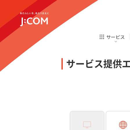
テレビ
ネット
新規ご加入の方
企業理念
サステナビリティ
テレビ
ネット
オンライン
ホームIoT
診療
新規ご加入の方
サービス
お申し込み
ほけん
ローン
J:COM STREAM
えんかくサポート
防災情報サービス
自転車生活サポート
あなたにピッタリのプランがすぐわかる
サービス提供
相続そうだん
その他サービス
WiMAX
料金シミュレーション
テレビ
ネット
新規ご加入の方
企業理念
サステナビリティ
障害・メンテナンス情報
テレビ
ネット
オンライン
ホームIoT
診療
新規ご加入の方
お申し込み
ほけん
ローン
J:COM STREAM
えんかくサポート
防災情報サービス
自転車生活サポート