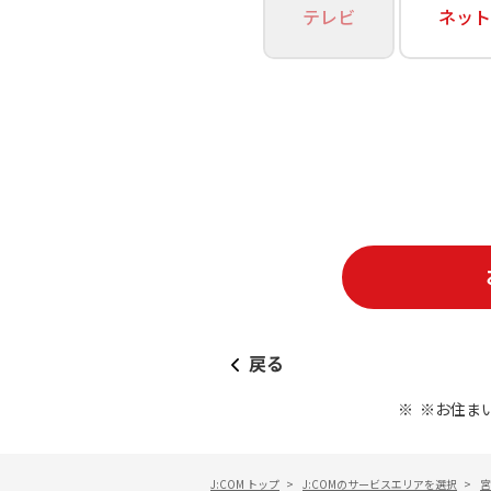
あなたにピッタリのプランがすぐわかる
テレビ
ネット
相続そうだん
その他サービス
WiMAX
料金シミュレーション
障害・メンテナンス情報
戻る
※お住ま
J:COM トップ
>
J:COMのサービスエリアを選択
>
宮