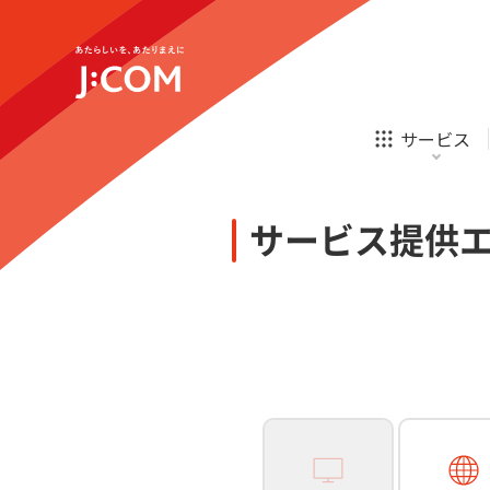
テレビ
ネット
新規ご加入の方
企業理念
サステナビリティ
テレビ
ネット
オンライン
ホームIoT
診療
新規ご加入の方
サービス
お申し込み
ほけん
ローン
J:COM STREAM
えんかくサポート
防災情報サービス
自転車生活サポート
あなたにピッタリのプランがすぐわかる
サービス提供
相続そうだん
その他サービス
WiMAX
料金シミュレーション
テレビ
ネット
新規ご加入の方
企業理念
サステナビリティ
障害・メンテナンス情報
テレビ
ネット
オンライン
ホームIoT
診療
新規ご加入の方
お申し込み
ほけん
ローン
J:COM STREAM
えんかくサポート
防災情報サービス
自転車生活サポート