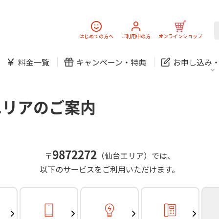
スマホ
でんき
固定電話
J:
中期経営計画
ニュースリリース
会社案
スマホ
でんき
はじめての方へ
ご利用中の方
オンラインショップ
防犯カメラ
新規ご加入の方
ご利用中の方
料金一覧
キャンペーン・
特典
お申し込み
お問い合わせ
各種お手続き
防犯カメラ
オンライン診療
各種お手続き
おうちサポート
パーソナルID
料金
J:COMブックス
無料・特別料金の物件も！
エリアのご案内
訪問・窓口
契約
対応エリア・物件をご案内
加入特典
スマホ
でんき
固定電話
J:
中期経営計画
ニュースリリース
会社案
スマホ
でんき
9872272
〒
（仙台エリア）では、
防犯カメラ
以下のサービスをご利用いただけます。
新規ご加入の方
ご利用中の方
お問い合わせ
各種お手続き
防犯カメラ
オンライン診療
各種お手続き
おうちサポート
パーソナルID
料金
J:COMブックス