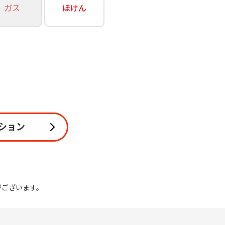
ガス
ほけん
関連
休止・解約
ション
がございます。