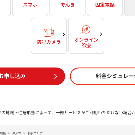
無料・特別料金の物件も！
スマホ
でんき
固定電話
訪問・窓口
契約
対応エリア・物件をご案内
加入特典
オンライン
防犯カメラ
診療
お申し込み
料金シミュレー
いの地域・住居形態によって、一部サービスがご利用いただけない場合
城県
>
栗原市
>
仙台エリア