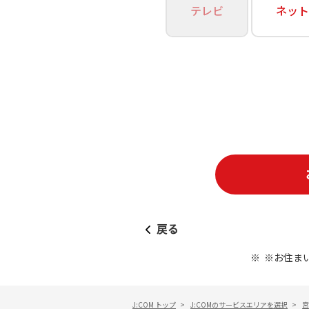
あなたにピッタリのプランがすぐわかる
テレビ
ネット
相続そうだん
その他サービス
WiMAX
料金シミュレーション
障害・メンテナンス情報
戻る
※お住ま
J:COM トップ
>
J:COMのサービスエリアを選択
>
宮