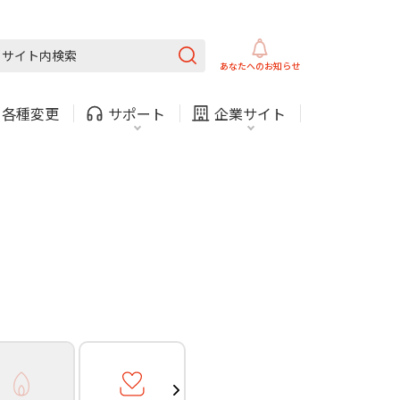
ガス
ほけん
COMサービスご利用中の方
内
採用情報
固定電話
ガス
あなたへの
お知らせ
お困りごと・お問い合わせ
・
各種変更
サポート
企業サイト
法人・自治体向けサービ
（チャット）
ス
・支払い
引越し・建替え
関連
休止・解約
ガス
ほけん
COMサービスご利用中の方
内
採用情報
固定電話
ガス
お困りごと・お問い合わせ
法人・自治体向けサービ
（チャット）
ス
・支払い
引越し・建替え