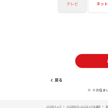
あなたにピッタリのプランがすぐわかる
テレビ
ネット
相続そうだん
その他サービス
WiMAX
料金シミュレーション
障害・メンテナンス情報
戻る
※お住ま
J:COM トップ
>
J:COMのサービスエリアを選択
>
宮