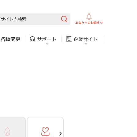
ガス
ほけん
COMサービスご利用中の方
内
採用情報
固定電話
ガス
あなたへの
お知らせ
お困りごと・お問い合わせ
・
各種変更
サポート
企業サイト
法人・自治体向けサービ
（チャット）
ス
・支払い
引越し・建替え
関連
休止・解約
ガス
ほけん
COMサービスご利用中の方
内
採用情報
固定電話
ガス
お困りごと・お問い合わせ
法人・自治体向けサービ
（チャット）
ス
・支払い
引越し・建替え