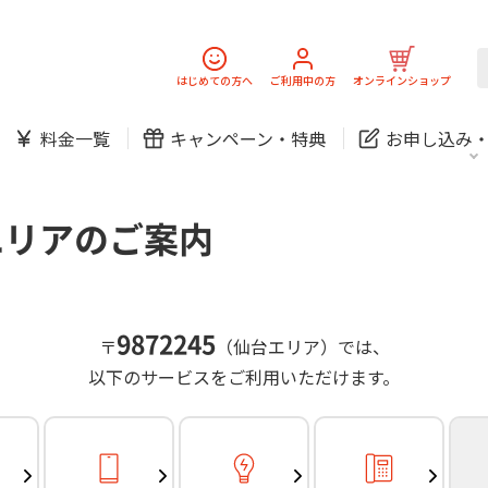
スマホ
でんき
固定電話
J:
中期経営計画
ニュースリリース
会社案
スマホ
でんき
はじめての方へ
ご利用中の方
オンラインショップ
防犯カメラ
新規ご加入の方
ご利用中の方
料金一覧
キャンペーン・
特典
お申し込み
お問い合わせ
各種お手続き
防犯カメラ
オンライン診療
各種お手続き
おうちサポート
パーソナルID
料金
J:COMブックス
無料・特別料金の物件も！
エリアのご案内
訪問・窓口
契約
対応エリア・物件をご案内
加入特典
スマホ
でんき
固定電話
J:
中期経営計画
ニュースリリース
会社案
スマホ
でんき
9872245
〒
（仙台エリア）では、
防犯カメラ
以下のサービスをご利用いただけます。
新規ご加入の方
ご利用中の方
お問い合わせ
各種お手続き
防犯カメラ
オンライン診療
各種お手続き
おうちサポート
パーソナルID
料金
J:COMブックス