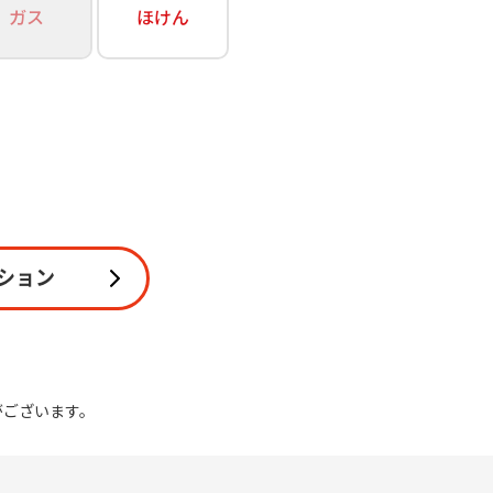
ガス
ほけん
関連
休止・解約
ション
がございます。