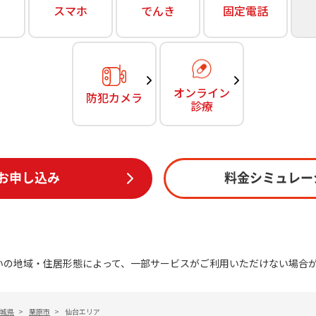
無料・特別料金の物件も！
スマホ
でんき
固定電話
訪問・窓口
契約
対応エリア・物件をご案内
加入特典
オンライン
防犯カメラ
診療
お申し込み
料金シミュレー
いの地域・住居形態によって、一部サービスがご利用いただけない場合
城県
>
栗原市
>
仙台エリア