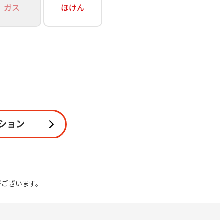
ガス
ほけん
関連
休止・解約
ション
がございます。