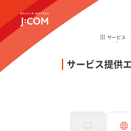
テレビ
ネット
新規ご加入の方
企業理念
サステナビリティ
テレビ
ネット
オンライン
ホームIoT
診療
新規ご加入の方
サービス
お申し込み
ほけん
ローン
J:COM STREAM
えんかくサポート
防災情報サービス
自転車生活サポート
あなたにピッタリのプランがすぐわかる
サービス提供
相続そうだん
その他サービス
WiMAX
料金シミュレーション
テレビ
ネット
新規ご加入の方
企業理念
サステナビリティ
障害・メンテナンス情報
テレビ
ネット
オンライン
ホームIoT
診療
新規ご加入の方
お申し込み
ほけん
ローン
J:COM STREAM
えんかくサポート
防災情報サービス
自転車生活サポート