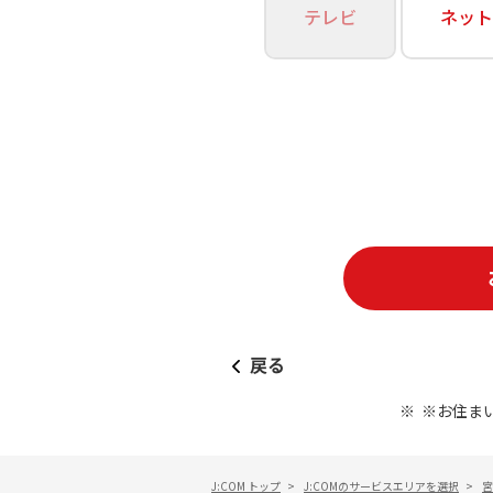
あなたにピッタリのプランがすぐわかる
テレビ
ネット
相続そうだん
その他サービス
WiMAX
料金シミュレーション
障害・メンテナンス情報
戻る
※お住ま
J:COM トップ
>
J:COMのサービスエリアを選択
>
宮