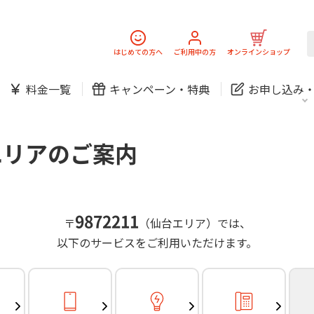
スマホ
でんき
固定電話
J:
中期経営計画
ニュースリリース
会社案
スマホ
でんき
はじめての方へ
ご利用中の方
オンラインショップ
防犯カメラ
新規ご加入の方
ご利用中の方
料金一覧
キャンペーン・
特典
お申し込み
お問い合わせ
各種お手続き
防犯カメラ
オンライン診療
各種お手続き
おうちサポート
パーソナルID
料金
J:COMブックス
無料・特別料金の物件も！
エリアのご案内
訪問・窓口
契約
対応エリア・物件をご案内
加入特典
スマホ
でんき
固定電話
J:
中期経営計画
ニュースリリース
会社案
スマホ
でんき
9872211
〒
（仙台エリア）では、
防犯カメラ
以下のサービスをご利用いただけます。
新規ご加入の方
ご利用中の方
お問い合わせ
各種お手続き
防犯カメラ
オンライン診療
各種お手続き
おうちサポート
パーソナルID
料金
J:COMブックス