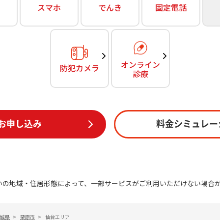
無料・特別料金の物件も！
スマホ
でんき
固定電話
訪問・窓口
契約
対応エリア・物件をご案内
加入特典
オンライン
防犯カメラ
診療
お申し込み
料金シミュレー
いの地域・住居形態によって、一部サービスがご利用いただけない場合
城県
>
栗原市
>
仙台エリア