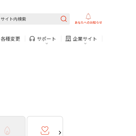
ガス
ほけん
COMサービスご利用中の方
内
採用情報
固定電話
ガス
あなたへの
お知らせ
お困りごと・お問い合わせ
・
各種変更
サポート
企業サイト
法人・自治体向けサービ
（チャット）
ス
・支払い
引越し・建替え
関連
休止・解約
ガス
ほけん
COMサービスご利用中の方
内
採用情報
固定電話
ガス
お困りごと・お問い合わせ
法人・自治体向けサービ
（チャット）
ス
・支払い
引越し・建替え