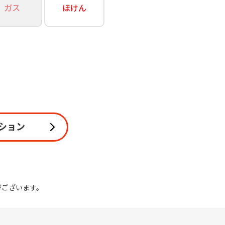
ガス
ほけん
関連
休止・解約
ション
がございます。