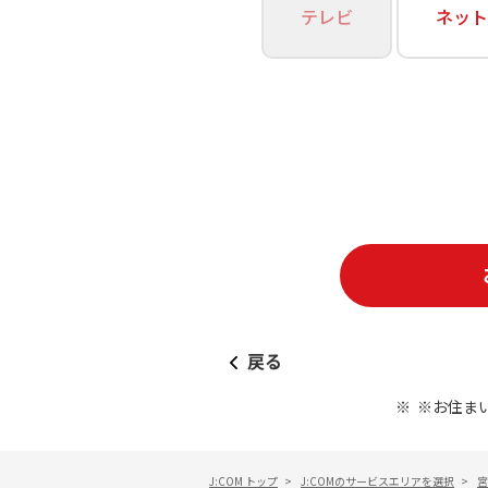
あなたにピッタリのプランがすぐわかる
テレビ
ネット
相続そうだん
その他サービス
WiMAX
料金シミュレーション
障害・メンテナンス情報
戻る
※お住ま
J:COM トップ
>
J:COMのサービスエリアを選択
>
宮