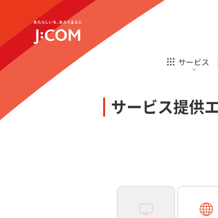
テレビ
ネット
新規ご加入の方
企業理念
サステナビリティ
テレビ
ネット
オンライン
ホームIoT
診療
新規ご加入の方
サービス
お申し込み
ほけん
ローン
J:COM STREAM
えんかくサポート
防災情報サービス
自転車生活サポート
あなたにピッタリのプランがすぐわかる
サービス提供
相続そうだん
その他サービス
WiMAX
料金シミュレーション
テレビ
ネット
新規ご加入の方
企業理念
サステナビリティ
障害・メンテナンス情報
テレビ
ネット
オンライン
ホームIoT
診療
新規ご加入の方
お申し込み
ほけん
ローン
J:COM STREAM
えんかくサポート
防災情報サービス
自転車生活サポート