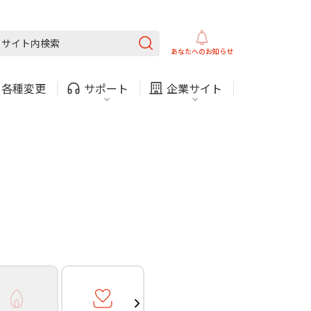
ガス
ほけん
COMサービスご利用中の方
内
採用情報
固定電話
ガス
あなたへの
お知らせ
お困りごと・お問い合わせ
・
各種変更
サポート
企業サイト
法人・自治体向けサービ
（チャット）
ス
・支払い
引越し・建替え
関連
休止・解約
ガス
ほけん
COMサービスご利用中の方
内
採用情報
固定電話
ガス
お困りごと・お問い合わせ
法人・自治体向けサービ
（チャット）
ス
・支払い
引越し・建替え