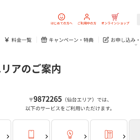
スマホ
でんき
固定電話
J:
中期経営計画
ニュースリリース
会社案
スマホ
でんき
はじめての方へ
ご利用中の方
オンラインショップ
防犯カメラ
新規ご加入の方
ご利用中の方
料金一覧
キャンペーン・
特典
お申し込み
お問い合わせ
各種お手続き
防犯カメラ
オンライン診療
各種お手続き
おうちサポート
パーソナルID
料金
J:COMブックス
無料・特別料金の物件も！
エリアのご案内
訪問・窓口
契約
対応エリア・物件をご案内
加入特典
スマホ
でんき
固定電話
J:
中期経営計画
ニュースリリース
会社案
スマホ
でんき
9872265
〒
（仙台エリア）では、
防犯カメラ
以下のサービスをご利用いただけます。
新規ご加入の方
ご利用中の方
お問い合わせ
各種お手続き
防犯カメラ
オンライン診療
各種お手続き
おうちサポート
パーソナルID
料金
J:COMブックス