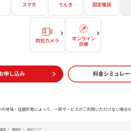
無料・特別料金の物件も！
スマホ
でんき
固定電話
訪問・窓口
契約
対応エリア・物件をご案内
加入特典
オンライン
防犯カメラ
診療
お申し込み
料金シミュレー
いの地域・住居形態によって、一部サービスがご利用いただけない場合
城県
>
栗原市
>
仙台エリア