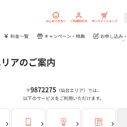
スマホ
でんき
固定電話
J:
中期経営計画
ニュースリリース
会社案
スマホ
でんき
はじめての方へ
ご利用中の方
オンラインショップ
防犯カメラ
新規ご加入の方
ご利用中の方
料金一覧
キャンペーン・
特典
お申し込み
お問い合わせ
各種お手続き
防犯カメラ
オンライン診療
各種お手続き
おうちサポート
パーソナルID
料金
J:COMブックス
無料・特別料金の物件も！
エリアのご案内
訪問・窓口
契約
対応エリア・物件をご案内
加入特典
スマホ
でんき
固定電話
J:
中期経営計画
ニュースリリース
会社案
スマホ
でんき
9872275
〒
（仙台エリア）では、
防犯カメラ
以下のサービスをご利用いただけます。
新規ご加入の方
ご利用中の方
お問い合わせ
各種お手続き
防犯カメラ
オンライン診療
各種お手続き
おうちサポート
パーソナルID
料金
J:COMブックス