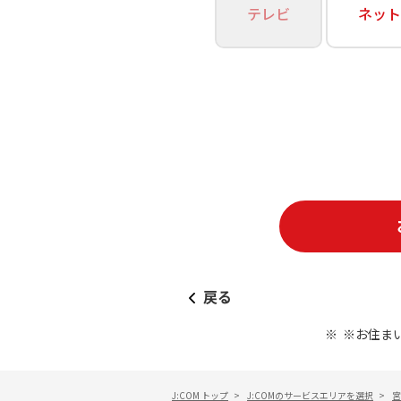
あなたにピッタリのプランがすぐわかる
テレビ
ネット
相続そうだん
その他サービス
WiMAX
料金シミュレーション
障害・メンテナンス情報
戻る
※お住ま
J:COM トップ
>
J:COMのサービスエリアを選択
>
宮