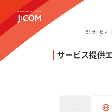
テレビ
ネット
新規ご加入の方
企業理念
サステナビリティ
テレビ
ネット
オンライン
ホームIoT
診療
新規ご加入の方
サービス
お申し込み
ほけん
ローン
J:COM STREAM
えんかくサポート
防災情報サービス
自転車生活サポート
あなたにピッタリのプランがすぐわかる
サービス提供
相続そうだん
その他サービス
WiMAX
料金シミュレーション
テレビ
ネット
新規ご加入の方
企業理念
サステナビリティ
障害・メンテナンス情報
テレビ
ネット
オンライン
ホームIoT
診療
新規ご加入の方
お申し込み
ほけん
ローン
J:COM STREAM
えんかくサポート
防災情報サービス
自転車生活サポート