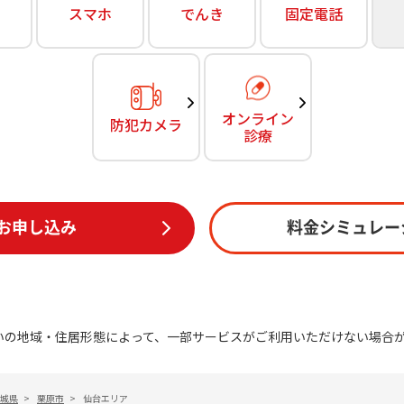
無料・特別料金の物件も！
スマホ
でんき
固定電話
訪問・窓口
契約
対応エリア・物件をご案内
加入特典
オンライン
防犯カメラ
診療
お申し込み
料金シミュレー
いの地域・住居形態によって、一部サービスがご利用いただけない場合
城県
>
栗原市
>
仙台エリア