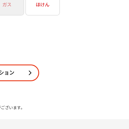
ガス
ほけん
関連
休止・解約
ション
がございます。