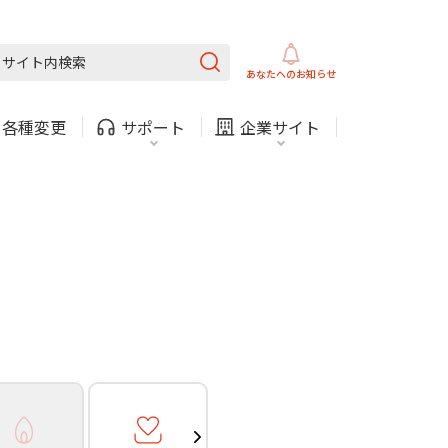
ガス
ほけん
COMサービスご利用中の方
内
採用情報
固定電話
ガス
あなたへの
お知らせ
お困りごと・お問い合わせ
・
各種変更
サポート
企業サイト
法人・自治体向けサービ
（チャット）
ス
・支払い
引越し・建替え
関連
休止・解約
ガス
ほけん
COMサービスご利用中の方
内
採用情報
固定電話
ガス
お困りごと・お問い合わせ
法人・自治体向けサービ
（チャット）
ス
・支払い
引越し・建替え