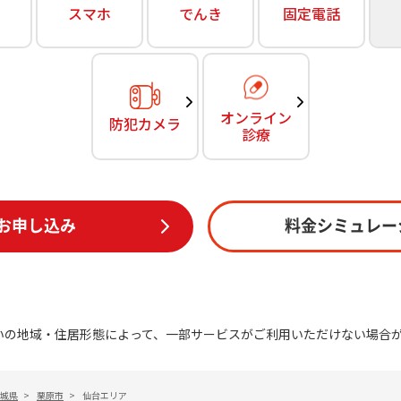
無料・特別料金の物件も！
スマホ
でんき
固定電話
訪問・窓口
契約
対応エリア・物件をご案内
加入特典
オンライン
防犯カメラ
診療
お申し込み
料金シミュレー
いの地域・住居形態によって、一部サービスがご利用いただけない場合
城県
>
栗原市
>
仙台エリア