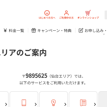
スマホ
でんき
固定電話
J:
中期経営計画
ニュースリリース
会社案
スマホ
でんき
はじめての方へ
ご利用中の方
オンラインショップ
防犯カメラ
新規ご加入の方
ご利用中の方
料金一覧
キャンペーン・
特典
お申し込み
お問い合わせ
各種お手続き
防犯カメラ
オンライン診療
各種お手続き
おうちサポート
パーソナルID
料金
J:COMブックス
無料・特別料金の物件も！
エリアのご案内
訪問・窓口
契約
対応エリア・物件をご案内
加入特典
スマホ
でんき
固定電話
J:
中期経営計画
ニュースリリース
会社案
スマホ
でんき
9895625
〒
（仙台エリア）では、
防犯カメラ
以下のサービスをご利用いただけます。
新規ご加入の方
ご利用中の方
お問い合わせ
各種お手続き
防犯カメラ
オンライン診療
各種お手続き
おうちサポート
パーソナルID
料金
J:COMブックス