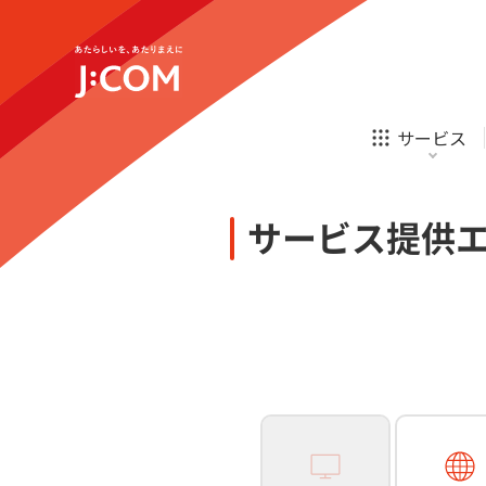
テレビ
ネット
新規ご加入の方
企業理念
サステナビリティ
テレビ
ネット
オンライン
ホームIoT
診療
新規ご加入の方
サービス
お申し込み
ほけん
ローン
J:COM STREAM
えんかくサポート
防災情報サービス
自転車生活サポート
あなたにピッタリのプランがすぐわかる
サービス提供
相続そうだん
その他サービス
WiMAX
料金シミュレーション
テレビ
ネット
新規ご加入の方
企業理念
サステナビリティ
障害・メンテナンス情報
テレビ
ネット
オンライン
ホームIoT
診療
新規ご加入の方
お申し込み
ほけん
ローン
J:COM STREAM
えんかくサポート
防災情報サービス
自転車生活サポート