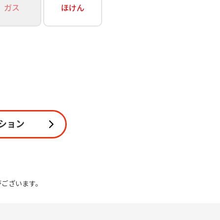
ガス
ほけん
関連
休止・解約
ション
がございます。