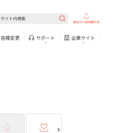
ガス
ほけん
COMサービスご利用中の方
内
採用情報
固定電話
ガス
あなたへの
お知らせ
お困りごと・お問い合わせ
・
各種変更
サポート
企業サイト
法人・自治体向けサービ
（チャット）
ス
・支払い
引越し・建替え
関連
休止・解約
ガス
ほけん
COMサービスご利用中の方
内
採用情報
固定電話
ガス
お困りごと・お問い合わせ
法人・自治体向けサービ
（チャット）
ス
・支払い
引越し・建替え