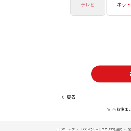
あなたにピッタリのプランがすぐわかる
テレビ
ネット
相続そうだん
その他サービス
WiMAX
料金シミュレーション
障害・メンテナンス情報
戻る
※お住ま
J:COM トップ
>
J:COMのサービスエリアを選択
>
宮