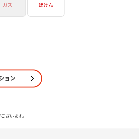
ガス
ほけん
関連
休止・解約
ション
がございます。