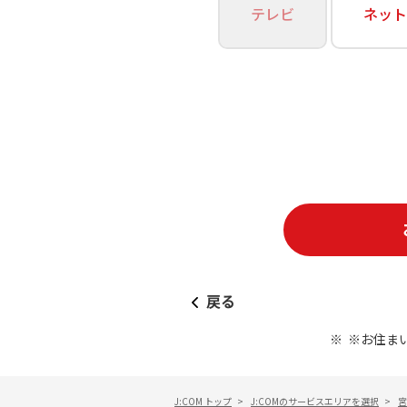
あなたにピッタリのプランがすぐわかる
テレビ
ネット
相続そうだん
その他サービス
WiMAX
料金シミュレーション
障害・メンテナンス情報
戻る
※お住ま
J:COM トップ
>
J:COMのサービスエリアを選択
>
宮