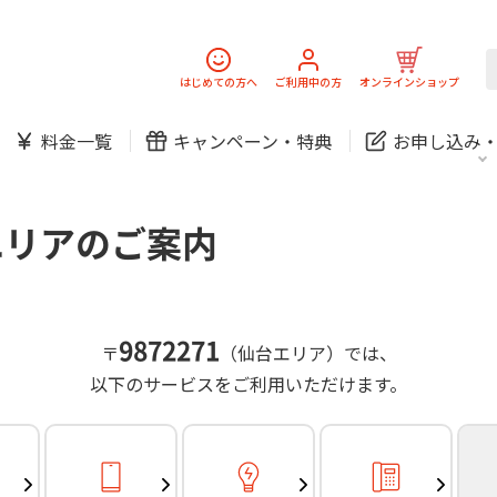
スマホ
でんき
固定電話
J:
中期経営計画
ニュースリリース
会社案
スマホ
でんき
はじめての方へ
ご利用中の方
オンラインショップ
防犯カメラ
新規ご加入の方
ご利用中の方
料金一覧
キャンペーン・
特典
お申し込み
お問い合わせ
各種お手続き
防犯カメラ
オンライン診療
各種お手続き
おうちサポート
パーソナルID
料金
J:COMブックス
無料・特別料金の物件も！
エリアのご案内
訪問・窓口
契約
対応エリア・物件をご案内
加入特典
スマホ
でんき
固定電話
J:
中期経営計画
ニュースリリース
会社案
スマホ
でんき
9872271
〒
（仙台エリア）では、
防犯カメラ
以下のサービスをご利用いただけます。
新規ご加入の方
ご利用中の方
お問い合わせ
各種お手続き
防犯カメラ
オンライン診療
各種お手続き
おうちサポート
パーソナルID
料金
J:COMブックス