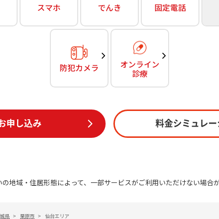
無料・特別料金の物件も！
スマホ
でんき
固定電話
訪問・窓口
契約
対応エリア・物件をご案内
加入特典
オンライン
防犯カメラ
診療
お申し込み
料金シミュレー
いの地域・住居形態によって、一部サービスがご利用いただけない場合
城県
>
栗原市
>
仙台エリア