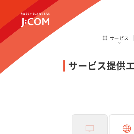
テレビ
ネット
新規ご加入の方
企業理念
サステナビリティ
テレビ
ネット
オンライン
ホームIoT
診療
新規ご加入の方
サービス
お申し込み
ほけん
ローン
J:COM STREAM
えんかくサポート
防災情報サービス
自転車生活サポート
あなたにピッタリのプランがすぐわかる
サービス提供
相続そうだん
その他サービス
WiMAX
料金シミュレーション
テレビ
ネット
新規ご加入の方
企業理念
サステナビリティ
障害・メンテナンス情報
テレビ
ネット
オンライン
ホームIoT
診療
新規ご加入の方
お申し込み
ほけん
ローン
J:COM STREAM
えんかくサポート
防災情報サービス
自転車生活サポート