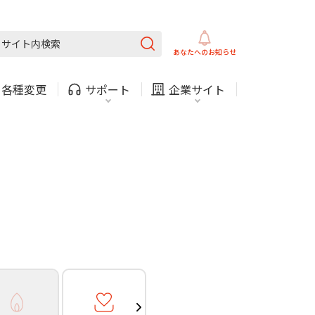
ガス
ほけん
COMサービスご利用中の方
内
採用情報
固定電話
ガス
あなたへの
お知らせ
お困りごと・お問い合わせ
・
各種変更
サポート
企業サイト
法人・自治体向けサービ
（チャット）
ス
・支払い
引越し・建替え
関連
休止・解約
ガス
ほけん
COMサービスご利用中の方
内
採用情報
固定電話
ガス
お困りごと・お問い合わせ
法人・自治体向けサービ
（チャット）
ス
・支払い
引越し・建替え