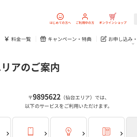
スマホ
でんき
固定電話
J:
中期経営計画
ニュースリリース
会社案
スマホ
でんき
はじめての方へ
ご利用中の方
オンラインショップ
防犯カメラ
新規ご加入の方
ご利用中の方
料金一覧
キャンペーン・
特典
お申し込み
お問い合わせ
各種お手続き
防犯カメラ
オンライン診療
各種お手続き
おうちサポート
パーソナルID
料金
J:COMブックス
無料・特別料金の物件も！
エリアのご案内
訪問・窓口
契約
対応エリア・物件をご案内
加入特典
スマホ
でんき
固定電話
J:
中期経営計画
ニュースリリース
会社案
スマホ
でんき
9895622
〒
（仙台エリア）では、
防犯カメラ
以下のサービスをご利用いただけます。
新規ご加入の方
ご利用中の方
お問い合わせ
各種お手続き
防犯カメラ
オンライン診療
各種お手続き
おうちサポート
パーソナルID
料金
J:COMブックス