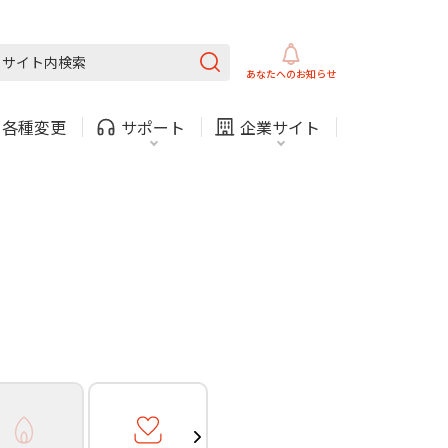
ガス
ほけん
COMサービスご利用中の方
内
採用情報
固定電話
ガス
あなたへの
お知らせ
お困りごと・お問い合わせ
・
各種変更
サポート
企業サイト
法人・自治体向けサービ
（チャット）
ス
・支払い
引越し・建替え
関連
休止・解約
ガス
ほけん
COMサービスご利用中の方
内
採用情報
固定電話
ガス
お困りごと・お問い合わせ
法人・自治体向けサービ
（チャット）
ス
・支払い
引越し・建替え