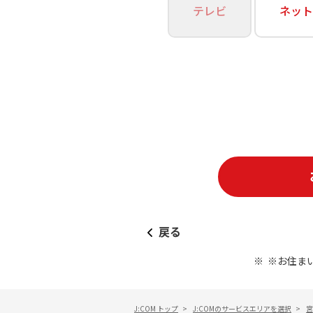
あなたにピッタリのプランがすぐわかる
テレビ
ネット
相続そうだん
その他サービス
WiMAX
料金シミュレーション
障害・メンテナンス情報
戻る
※お住ま
J:COM トップ
>
J:COMのサービスエリアを選択
>
宮