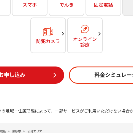
無料・特別料金の物件も！
スマホ
でんき
固定電話
訪問・窓口
契約
対応エリア・物件をご案内
加入特典
オンライン
防犯カメラ
診療
お申し込み
料金シミュレー
いの地域・住居形態によって、一部サービスがご利用いただけない場合
城県
>
栗原市
>
仙台エリア