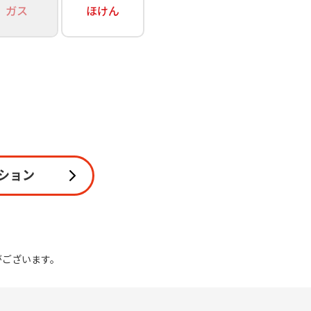
ガス
ほけん
関連
休止・解約
ション
がございます。