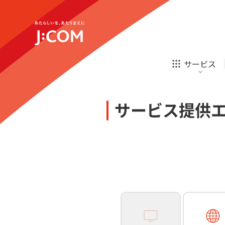
テレビ
ネット
新規ご加入の方
企業理念
サステナビリティ
テレビ
ネット
オンライン
ホームIoT
診療
新規ご加入の方
サービス
お申し込み
ほけん
ローン
J:COM STREAM
えんかくサポート
防災情報サービス
自転車生活サポート
あなたにピッタリのプランがすぐわかる
サービス提供
相続そうだん
その他サービス
WiMAX
料金シミュレーション
テレビ
ネット
新規ご加入の方
企業理念
サステナビリティ
障害・メンテナンス情報
テレビ
ネット
オンライン
ホームIoT
診療
新規ご加入の方
お申し込み
ほけん
ローン
J:COM STREAM
えんかくサポート
防災情報サービス
自転車生活サポート