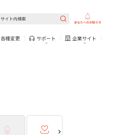
ガス
ほけん
COMサービスご利用中の方
内
採用情報
固定電話
ガス
あなたへの
お知らせ
お困りごと・お問い合わせ
・
各種変更
サポート
企業サイト
法人・自治体向けサービ
（チャット）
ス
・支払い
引越し・建替え
関連
休止・解約
ガス
ほけん
COMサービスご利用中の方
内
採用情報
固定電話
ガス
お困りごと・お問い合わせ
法人・自治体向けサービ
（チャット）
ス
・支払い
引越し・建替え