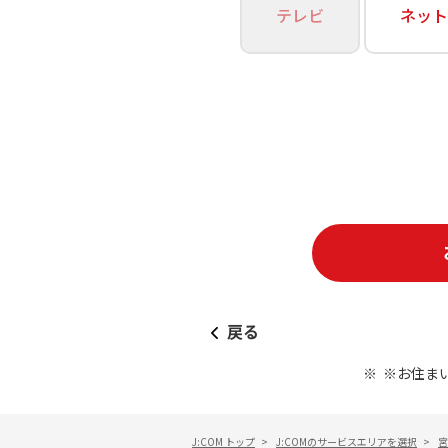
あなたにピッタリのプランがすぐわかる
テレビ
ネット
相続そうだん
その他サービス
WiMAX
料金シミュレーション
障害・メンテナンス情報
戻る
※お住ま
J:COM トップ
>
J:COMのサービスエリアを選択
>
宮