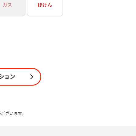
ガス
ほけん
関連
休止・解約
ション
がございます。