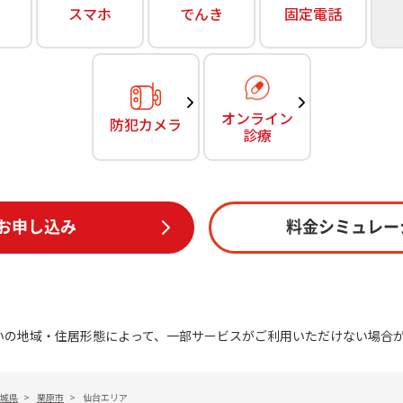
無料・特別料金の物件も！
スマホ
でんき
固定電話
訪問・窓口
契約
対応エリア・物件をご案内
加入特典
オンライン
防犯カメラ
診療
お申し込み
料金シミュレー
いの地域・住居形態によって、一部サービスがご利用いただけない場合
城県
>
栗原市
>
仙台エリア