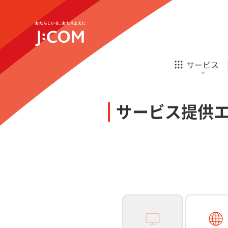
テレビ
ネット
新規ご加入の方
企業理念
サステナビリティ
テレビ
ネット
オンライン
ホームIoT
診療
新規ご加入の方
サービス
お申し込み
ほけん
ローン
J:COM STREAM
えんかくサポート
防災情報サービス
自転車生活サポート
あなたにピッタリのプランがすぐわかる
サービス提供
相続そうだん
その他サービス
WiMAX
料金シミュレーション
テレビ
ネット
新規ご加入の方
企業理念
サステナビリティ
障害・メンテナンス情報
テレビ
ネット
オンライン
ホームIoT
診療
新規ご加入の方
お申し込み
ほけん
ローン
J:COM STREAM
えんかくサポート
防災情報サービス
自転車生活サポート