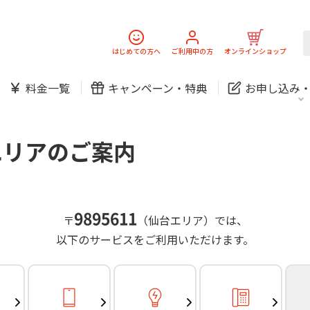
スマホ
でんき
固定電話
J:
中期経営計画
ニュースリリース
会社案
スマホ
でんき
はじめての方へ
ご利用中の方
オンラインショップ
防犯カメラ
新規ご加入の方
ご利用中の方
料金一覧
キャンペーン・
特典
お申し込み
お問い合わせ
各種お手続き
防犯カメラ
オンライン診療
各種お手続き
おうちサポート
パーソナルID
料金
J:COMブックス
無料・特別料金の物件も！
エリアのご案内
訪問・窓口
契約
対応エリア・物件をご案内
加入特典
スマホ
でんき
固定電話
J:
中期経営計画
ニュースリリース
会社案
スマホ
でんき
9895611
〒
（仙台エリア）では、
防犯カメラ
以下のサービスをご利用いただけます。
新規ご加入の方
ご利用中の方
お問い合わせ
各種お手続き
防犯カメラ
オンライン診療
各種お手続き
おうちサポート
パーソナルID
料金
J:COMブックス