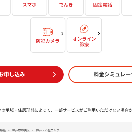
無料・特別料金の物件も！
スマホ
でんき
固定電話
訪問・窓口
契約
対応エリア・物件をご案内
加入特典
オンライン
防犯カメラ
診療
お申し込み
料金シミュレー
いの地域・住居形態によって、一部サービスがご利用いただけない場合
庫県
>
神戸市中央区
>
神戸・芦屋エリア