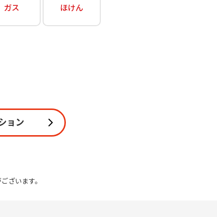
ガス
ほけん
関連
休止・解約
ション
がございます。