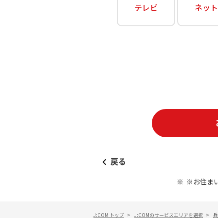
あなたにピッタリのプランがすぐわかる
テレビ
ネット
相続そうだん
その他サービス
WiMAX
料金シミュレーション
障害・メンテナンス情報
戻る
※お住ま
J:COM トップ
>
J:COMのサービスエリアを選択
>
兵