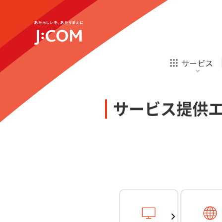
テレビ
ネット
新規ご加入の方
企業理念
サステナビリティ
テレビ
ネット
オンライン
ホームIoT
診療
新規ご加入の方
サービス
お申し込み
ほけん
ローン
J:COM STREAM
えんかくサポート
防災情報サービス
自転車生活サポート
あなたにピッタリのプランがすぐわかる
サービス提供
相続そうだん
その他サービス
WiMAX
料金シミュレーション
テレビ
ネット
新規ご加入の方
企業理念
サステナビリティ
障害・メンテナンス情報
テレビ
ネット
オンライン
ホームIoT
診療
新規ご加入の方
お申し込み
ほけん
ローン
J:COM STREAM
えんかくサポート
防災情報サービス
自転車生活サポート