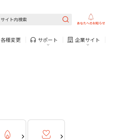
ガス
ほけん
COMサービスご利用中の方
内
採用情報
固定電話
ガス
あなたへの
お知らせ
お困りごと・お問い合わせ
・
各種変更
サポート
企業サイト
法人・自治体向けサービ
（チャット）
ス
・支払い
引越し・建替え
関連
休止・解約
ガス
ほけん
COMサービスご利用中の方
内
採用情報
固定電話
ガス
お困りごと・お問い合わせ
法人・自治体向けサービ
（チャット）
ス
・支払い
引越し・建替え