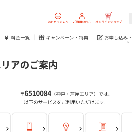
スマホ
でんき
固定電話
J:
中期経営計画
ニュースリリース
会社案
スマホ
でんき
はじめての方へ
ご利用中の方
オンラインショップ
防犯カメラ
新規ご加入の方
ご利用中の方
料金一覧
キャンペーン・
特典
お申し込み
お問い合わせ
各種お手続き
防犯カメラ
オンライン診療
各種お手続き
おうちサポート
パーソナルID
料金
J:COMブックス
無料・特別料金の物件も！
エリアのご案内
訪問・窓口
契約
対応エリア・物件をご案内
加入特典
スマホ
でんき
固定電話
J:
中期経営計画
ニュースリリース
会社案
スマホ
でんき
6510084
〒
（神戸・芦屋エリア）では、
防犯カメラ
以下のサービスをご利用いただけます。
新規ご加入の方
ご利用中の方
お問い合わせ
各種お手続き
防犯カメラ
オンライン診療
各種お手続き
おうちサポート
パーソナルID
料金
J:COMブックス