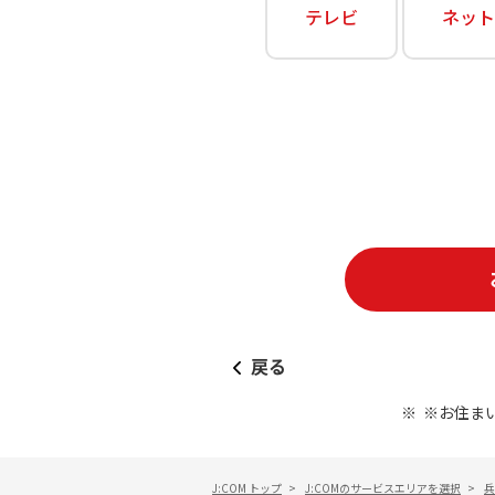
あなたにピッタリのプランがすぐわかる
テレビ
ネット
相続そうだん
その他サービス
WiMAX
料金シミュレーション
障害・メンテナンス情報
戻る
※お住ま
J:COM トップ
>
J:COMのサービスエリアを選択
>
兵