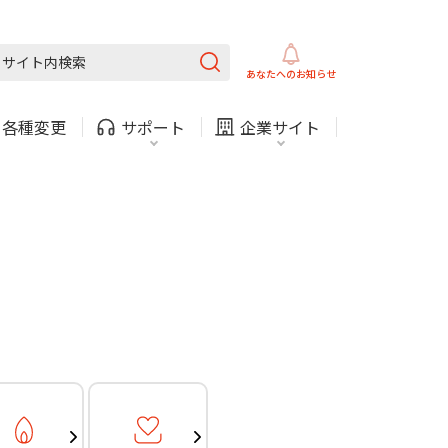
ガス
ほけん
COMサービスご利用中の方
内
採用情報
固定電話
ガス
あなたへの
お知らせ
お困りごと・お問い合わせ
・
各種変更
サポート
企業サイト
法人・自治体向けサービ
（チャット）
ス
・支払い
引越し・建替え
関連
休止・解約
ガス
ほけん
COMサービスご利用中の方
内
採用情報
固定電話
ガス
お困りごと・お問い合わせ
法人・自治体向けサービ
（チャット）
ス
・支払い
引越し・建替え