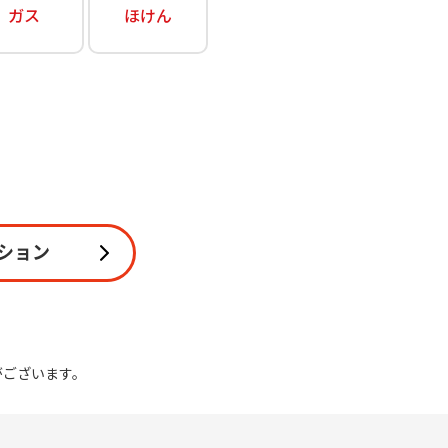
ガス
ほけん
関連
休止・解約
ション
がございます。