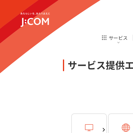
テレビ
ネット
新規ご加入の方
企業理念
サステナビリティ
テレビ
ネット
オンライン
ホームIoT
診療
新規ご加入の方
サービス
お申し込み
ほけん
ローン
J:COM STREAM
えんかくサポート
防災情報サービス
自転車生活サポート
あなたにピッタリのプランがすぐわかる
サービス提供
相続そうだん
その他サービス
WiMAX
料金シミュレーション
テレビ
ネット
新規ご加入の方
企業理念
サステナビリティ
障害・メンテナンス情報
テレビ
ネット
オンライン
ホームIoT
診療
新規ご加入の方
お申し込み
ほけん
ローン
J:COM STREAM
えんかくサポート
防災情報サービス
自転車生活サポート