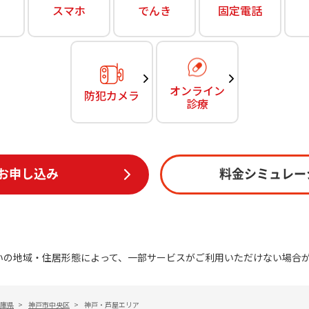
無料・特別料金の物件も！
スマホ
でんき
固定電話
訪問・窓口
契約
対応エリア・物件をご案内
加入特典
オンライン
防犯カメラ
診療
お申し込み
料金シミュレー
いの地域・住居形態によって、一部サービスがご利用いただけない場合
庫県
>
神戸市中央区
>
神戸・芦屋エリア