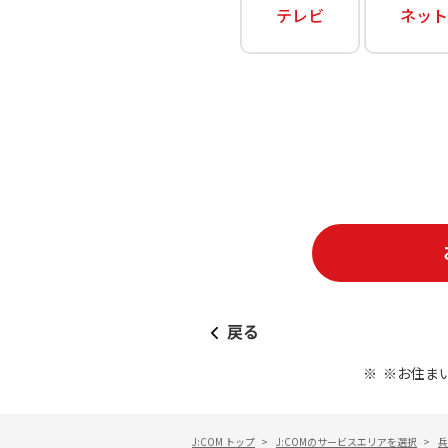
あなたにピッタリのプランがすぐわかる
テレビ
ネット
相続そうだん
その他サービス
WiMAX
料金シミュレーション
障害・メンテナンス情報
戻る
※お住ま
J:COM トップ
>
J:COMのサービスエリアを選択
>
兵