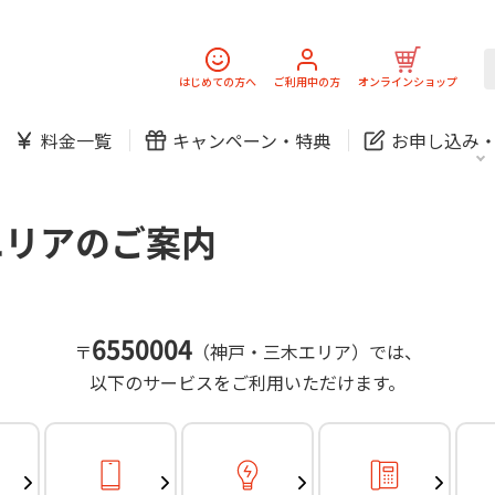
スマホ
でんき
固定電話
J:
中期経営計画
ニュースリリース
会社案
スマホ
でんき
はじめての方へ
ご利用中の方
オンラインショップ
防犯カメラ
新規ご加入の方
ご利用中の方
料金一覧
キャンペーン・
特典
お申し込み
お問い合わせ
各種お手続き
防犯カメラ
オンライン診療
各種お手続き
おうちサポート
パーソナルID
料金
J:COMブックス
無料・特別料金の物件も！
エリアのご案内
訪問・窓口
契約
対応エリア・物件をご案内
加入特典
スマホ
でんき
固定電話
J:
中期経営計画
ニュースリリース
会社案
スマホ
でんき
6550004
〒
（神戸・三木エリア）では、
防犯カメラ
以下のサービスをご利用いただけます。
新規ご加入の方
ご利用中の方
お問い合わせ
各種お手続き
防犯カメラ
オンライン診療
各種お手続き
おうちサポート
パーソナルID
料金
J:COMブックス