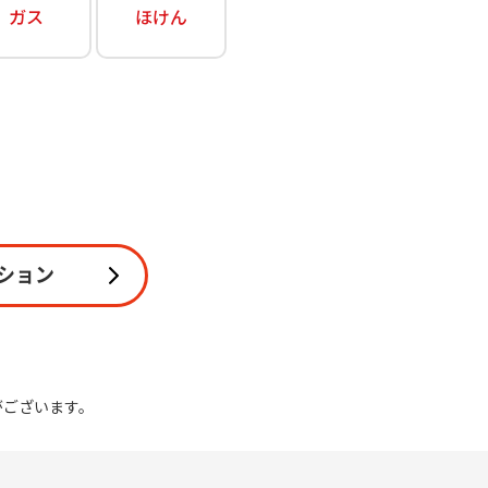
ガス
ほけん
関連
休止・解約
ション
がございます。