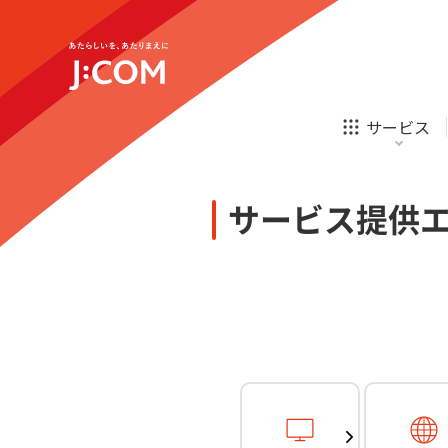
テレビ
ネット
新規ご加入の方
企業理念
サステナビリティ
テレビ
ネット
オンライン
ホームIoT
診療
新規ご加入の方
サービス
お申し込み
ほけん
ローン
J:COM STREAM
えんかくサポート
防災情報サービス
自転車生活サポート
あなたにピッタリのプランがすぐわかる
サービス提供
相続そうだん
その他サービス
WiMAX
料金シミュレーション
テレビ
ネット
新規ご加入の方
企業理念
サステナビリティ
障害・メンテナンス情報
テレビ
ネット
オンライン
ホームIoT
診療
新規ご加入の方
お申し込み
ほけん
ローン
J:COM STREAM
えんかくサポート
防災情報サービス
自転車生活サポート