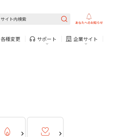
ガス
ほけん
COMサービスご利用中の方
内
採用情報
固定電話
ガス
あなたへの
お知らせ
お困りごと・お問い合わせ
・
各種変更
サポート
企業サイト
法人・自治体向けサービ
（チャット）
ス
・支払い
引越し・建替え
関連
休止・解約
ガス
ほけん
COMサービスご利用中の方
内
採用情報
固定電話
ガス
お困りごと・お問い合わせ
法人・自治体向けサービ
（チャット）
ス
・支払い
引越し・建替え