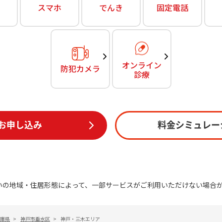
無料・特別料金の物件も！
スマホ
でんき
固定電話
訪問・窓口
契約
対応エリア・物件をご案内
加入特典
オンライン
防犯カメラ
診療
お申し込み
料金シミュレー
いの地域・住居形態によって、一部サービスがご利用いただけない場合
庫県
>
神戸市垂水区
>
神戸・三木エリア