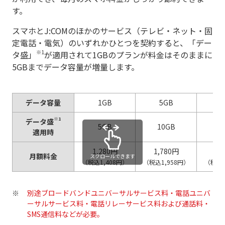
す。
スマホとJ:COMのほかのサービス（テレビ・ネット・固
定電話・電気）のいずれかひとつを契約すると、「デー
※1
タ盛」
が適用されて1GBのプランが料金はそのままに
5GBまでデータ容量が増量します。
データ容量
1GB
5GB
1
※1
データ盛
5GB
10GB
2
適用時
1,280円
1,780円
2,
月額料金
スクロールできます
（税込1,408円）
（税込1,958円）
（税込2
別途ブロードバンドユニバーサルサービス料・電話ユニバ
ーサルサービス料・電話リレーサービス料および通話料・
SMS通信料などが必要。