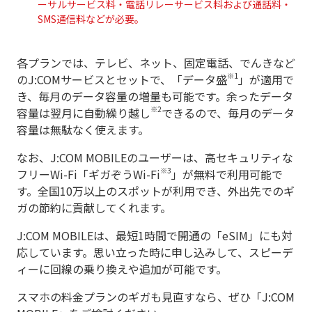
ーサルサービス料・電話リレーサービス料および通話料・
SMS通信料などが必要。
各プランでは、テレビ、ネット、固定電話、でんきなど
※1
のJ:COMサービスとセットで、「データ盛
」が適用で
き、毎月のデータ容量の増量も可能です。余ったデータ
※2
容量は翌月に自動繰り越し
できるので、毎月のデータ
容量は無駄なく使えます。
なお、J:COM MOBILEのユーザーは、高セキュリティな
※3
フリーWi-Fi「ギガぞうWi-Fi
」が無料で利用可能で
す。全国10万以上のスポットが利用でき、外出先でのギ
ガの節約に貢献してくれます。
J:COM MOBILEは、最短1時間で開通の「eSIM」にも対
応しています。思い立った時に申し込みして、スピーデ
ィーに回線の乗り換えや追加が可能です。
スマホの料金プランのギガも見直すなら、ぜひ「J:COM