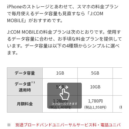
iPhoneのストレージとあわせて、スマホの料金プラン
で毎月使えるデータ容量も見直すなら「J:COM
MOBILE」がおすすめです。
J:COM MOBILEの料金プランは次のとおりです。使用す
るデータ容量に合わせ、お手頃な料金プランを提供して
います。データ容量は以下の4種類からシンプルに選べ
ます。
データ容量
1GB
5GB
1
※1
データ盛
5GB
10GB
2
適用時
1,280円
1,780円
2,
月額料金
スクロールできます
（税込1,408円）
（税込1,958円）
（税込2
別途ブロードバンドユニバーサルサービス料・電話ユニバ