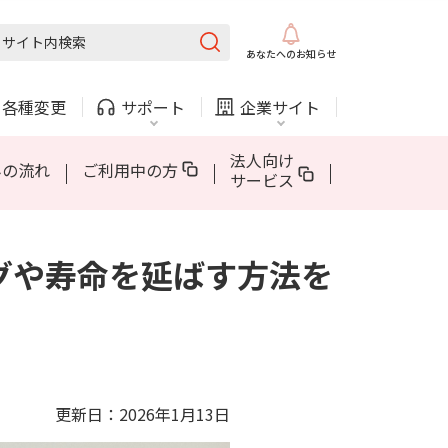
固定電話
ガス
あなたへの
お知らせ
AQUOS sense10
5Gについて
AppleCare+ for iPhone
・
各種変更
サポート
企業サイト
法人・自治体向けサービス
法人向け
みの流れ
ご利用中の方
サービス
内
COMサービスご利用中の方
採用情報
ングや寿命を延ばす方法を
固定電話
ガス
固定電話
ガス
AQUOS sense10
5Gについて
AppleCare+ for iPhone
お困りごと・お問い合わせ
法人・自治体向けサービス
（チャット）
更新日：2026年1月13日