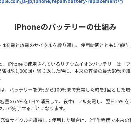
pple.com/ja-jp/iphone/repair/battery-replacement
iPhoneのバッテリーの仕組み
テリーは充電と放電のサイクルを繰り返し、使用時間とともに消耗
ると、iPhoneで使用されているリチウムイオンバッテリーは「
e 15以降は約1,000回）繰り返した時に、本来の容量の最大80%
。
は、バッテリーを0％から100％まで充電した時を1回とした
容量の75%を1日で消費して、夜中にフル充電し、翌日25%を
クルが完了することになります。
の充電サイクルを維持して使用した場合は、2年半程度で本来の