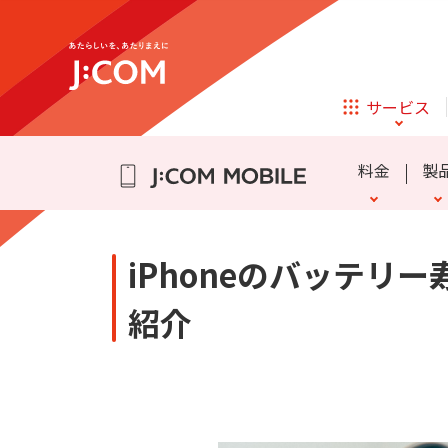
テレビ
ネット
通話料・SMS通信料
eSIM
かけ放題
よくある質問
詳細
迷惑電話・メッセージブロ
スマホ乗り換え Q&A
データ盛
動作確認端末
らく
iPhone 16
iPhone 15
サービス
ほけん
ローン
アクセサリーの追加購入
Samsung Galaxy A25 5G
料金
製
相続そうだん
その他サービス
企業理念
サステナビリティ
新規ご加入の方
iPhoneのバッテ
テレビ
ネット
テレビ
ネット
紹介
通話料・SMS通信料
eSIM
かけ放題
よくある質問
詳細
迷惑電話・メッセージブロ
スマホ乗り換え Q&A
データ盛
動作確認端末
らく
iPhone 16
iPhone 15
オンライン
ほけん
新規ご加入の方
診療
アクセサリーの追加購入
Samsung Galaxy A25 5G
ほけん
ローン
お申し込み
J:COM STREAM
えんかくサポート