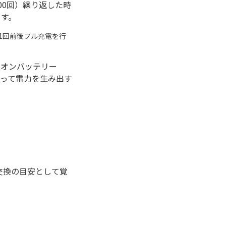
000回）繰り返した時
ます。
1日に1回前後フル充電を行
イオンバッテリー
って電力を生み出す
、交換の目安として覚