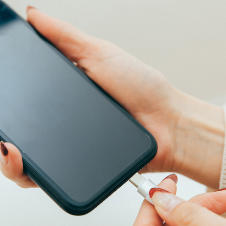
無料・特別料金の物件も！
J:COMブックス
パーソナルID
料金
対応エリア・物件をご案内
訪問・窓口
契約
加入特典