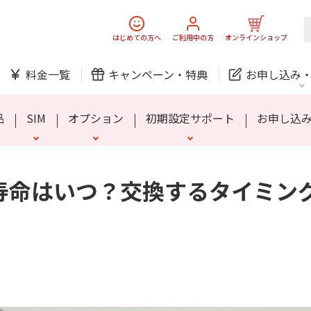
スマホ
でんき
はじめての方へ
ご利用中の方
オンラインショップ
ック
チェッカー
らくスマートフォン Lite
お子さま向けプラン
家族のスマホ保険
SIMロック解除について
シニア向けプラン
MIVE ケースマ
安心端末保証60
料金一覧
キャンペーン・
特典
お申し込み
防犯カメラ
オンライン診療
品
SIM
オプション
初期設定サポート
お申し込
中期経営計画
ニュースリリース
会社案
J:
リー寿命はいつ？交換するタイミ
スマホ
でんき
スマホ
でんき
ック
チェッカー
らくスマートフォン Lite
お子さま向けプラン
家族のスマホ保険
SIMロック解除について
シニア向けプラン
MIVE ケースマ
安心端末保証60
ホームIoT
防犯カメラ
新規ご加入の方
ご利用中の方
防犯カメラ
オンライン診療
お問い合わせ
各種お手続き
おうちサポート
各種お手続き